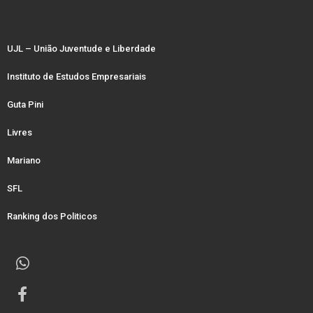
UJL – União Juventude e Liberdade
Instituto de Estudos Empresariais
Guta Pini
Livres
Mariano
SFL
Ranking dos Politicos