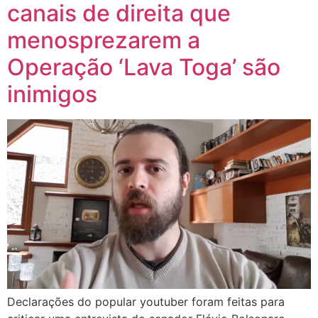
canais de direita que
menosprezarem a
Operação ‘Lava Toga’ são
inimigos
Declarações do popular youtuber foram feitas para