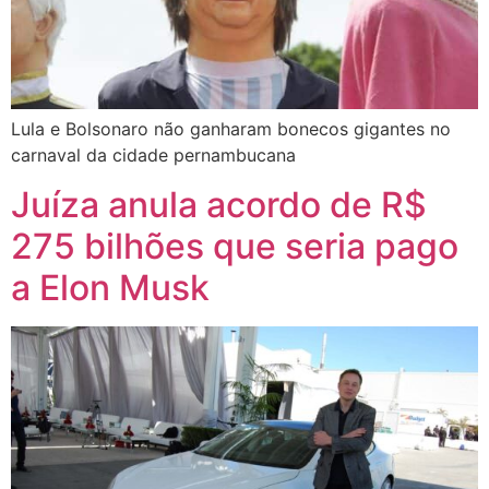
Lula e Bolsonaro não ganharam bonecos gigantes no
carnaval da cidade pernambucana
Juíza anula acordo de R$
275 bilhões que seria pago
a Elon Musk