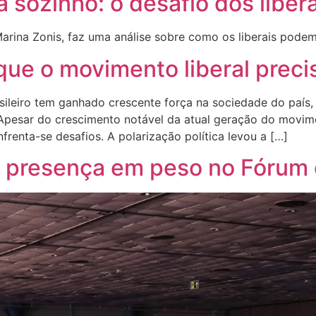
ozinho: o desafio dos liberai
arina Zonis, faz uma análise sobre como os liberais podem 
o que o movimento liberal prec
sileiro tem ganhado crescente força na sociedade do país
 Apesar do crescimento notável da atual geração do movi
frenta-se desafios. A polarização política levou a […]
u presença em peso no Fórum