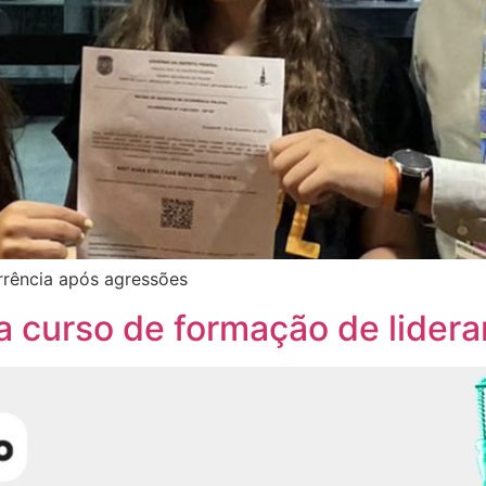
rrência após agressões
 curso de formação de lideran