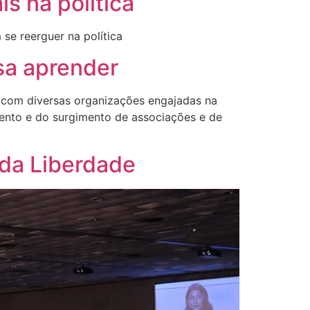
s na política
se reerguer na política
isa aprender
, com diversas organizações engajadas na
mento e do surgimento de associações e de
 da Liberdade