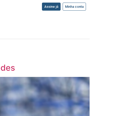
Assine já
Minha conta
edes