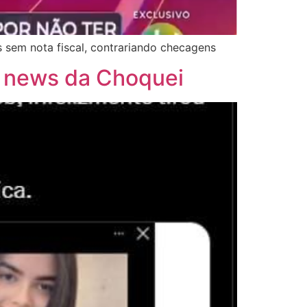
sem nota fiscal, contrariando checagens
ke news da Choquei