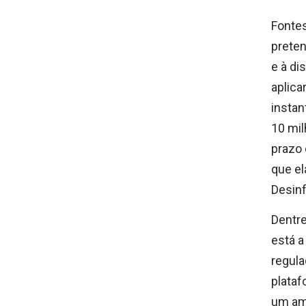
Fontes
preten
e à di
aplica
instan
10 mil
prazo 
que el
Desin
Dentre
está a
regula
plataf
um amb