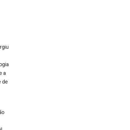
rgiu
ogia
e a
e de
ão
l.