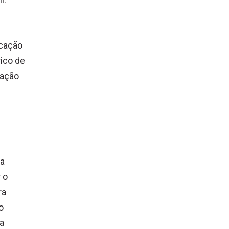
icação
ico de
gação
o
 a
 o
ra
o
 a