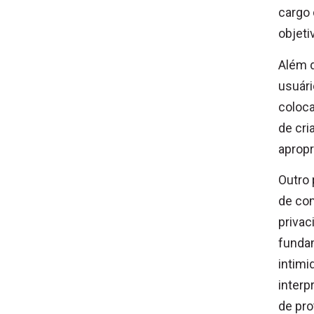
cargo 
objeti
Além d
usuári
coloca
de cri
apropr
Outro 
de co
privac
fundam
intimi
interp
de pro