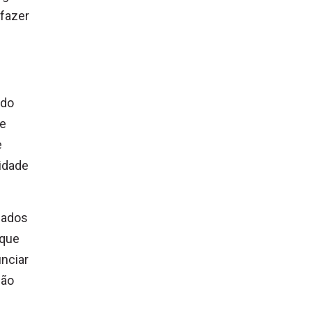
 fazer
 do
de
e
idade
nados
 que
nciar
ção