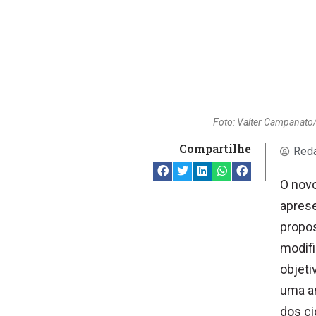
Foto: Valter Campanato/
Compartilhe
Reda
O novo
aprese
propos
modifi
objeti
uma am
dos ci