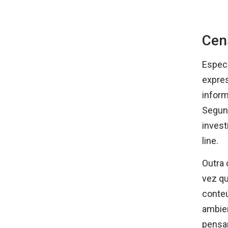
Cen
Especi
expres
inform
Segund
invest
line.
Outra 
vez qu
conteú
ambien
pensa