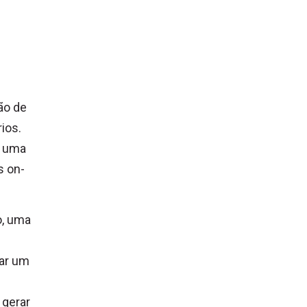
ão de
ios.
u uma
s on-
o, uma
iar um
gerar