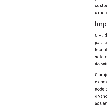
custos
o mon
Imp
O PL d
país, 
tecnol
setore
do paí
O proj
e com 
pode 
e vend
aos an