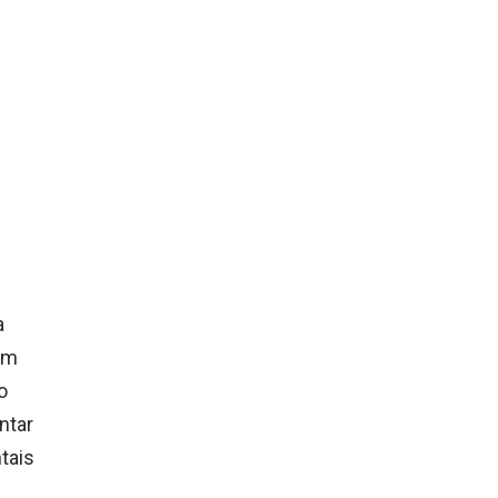
a
om
o
ntar
tais