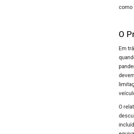
como 
O P
Em trâ
quand
pandem
devem 
limita
veícul
O rela
descum
incluí
equiva