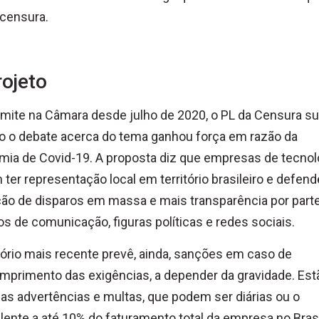
censura.
rojeto
mite na Câmara desde julho de 2020, o PL da Censura su
o o debate acerca do tema ganhou força em razão da
ia de Covid-19. A proposta diz que empresas de tecnol
ter representação local em território brasileiro e defend
ção de disparos em massa e mais transparência por part
os de comunicação, figuras políticas e redes sociais.
tório mais recente prevê, ainda, sanções em caso de
primento das exigências, a depender da gravidade. Est
das advertências e multas, que podem ser diárias ou o
lente a até 10% do faturamento total da empresa no Brasi