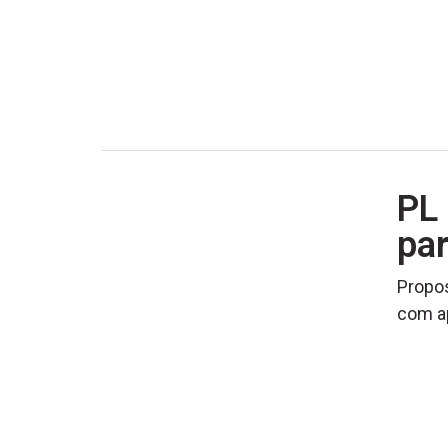
PL 
pa
Propos
com ap