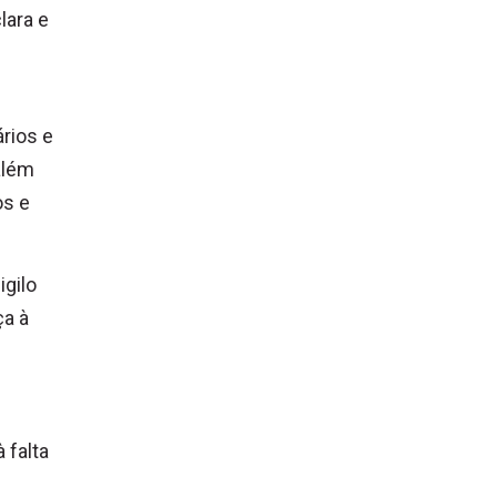
lara e
rios e
além
os e
igilo
ça à
 falta