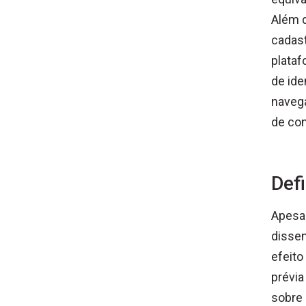
Além d
cadas
plataf
de ide
navega
de co
Def
Apesar
dissem
efeito
prévia
sobre 