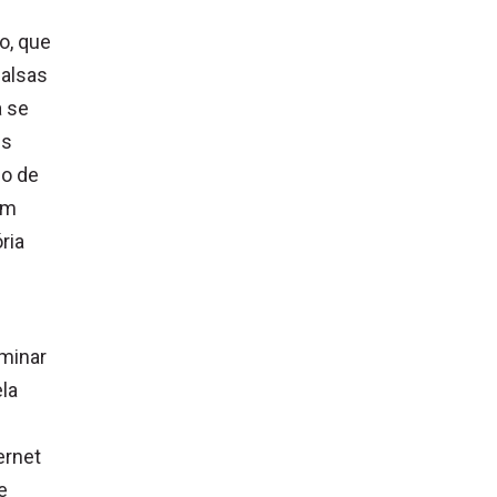
o, que
falsas
a se
ns
co de
um
ria
iminar
la
ernet
e