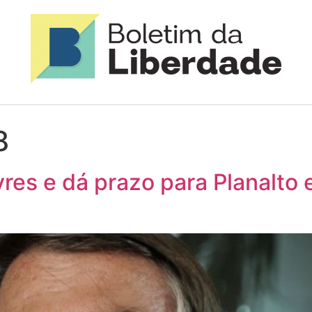
8
vres e dá prazo para Planalto 