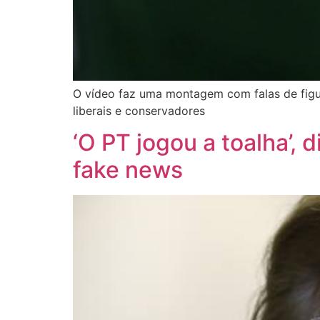
O vídeo faz uma montagem com falas de figur
liberais e conservadores
‘O PT jogou a toalha’, 
fake news