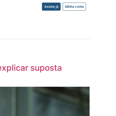
Assine já
Minha conta
explicar suposta