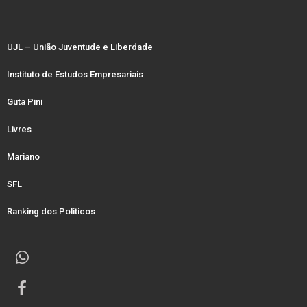
UJL – União Juventude e Liberdade
Instituto de Estudos Empresariais
Guta Pini
Livres
Mariano
SFL
Ranking dos Politicos