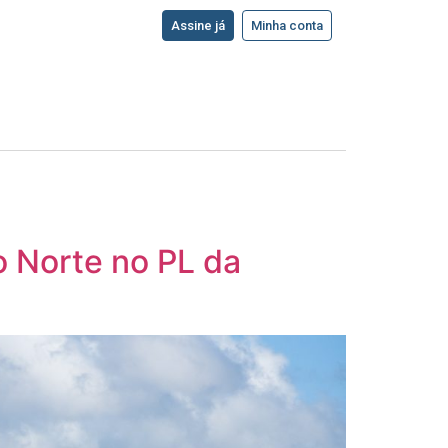
Assine já
Minha conta
 Norte no PL da