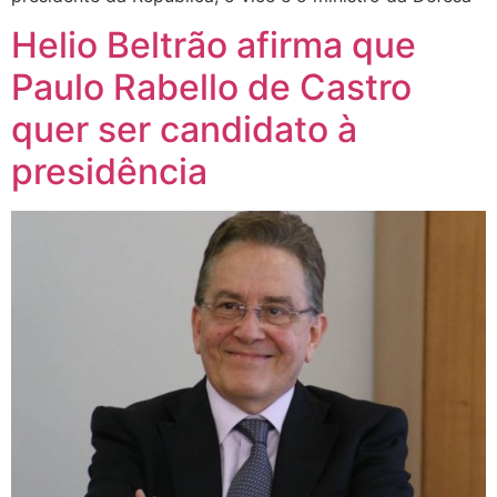
Helio Beltrão afirma que
Paulo Rabello de Castro
quer ser candidato à
presidência