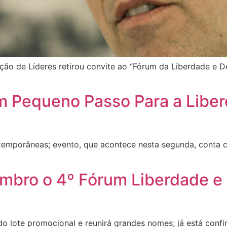
ção de Líderes retirou convite ao “Fórum da Liberdade e D
Um Pequeno Passo Para a Liber
ntemporâneas; evento, que acontece nesta segunda, conta
embro o 4º Fórum Liberdade 
o lote promocional e reunirá grandes nomes; já está confi