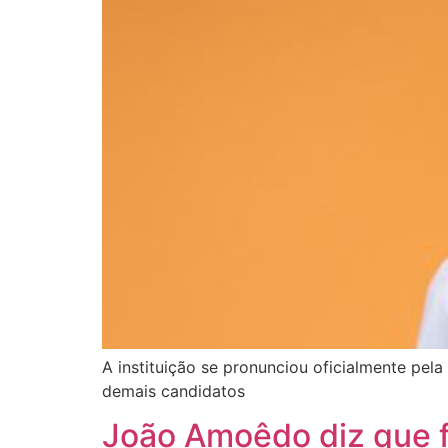
A instituição se pronunciou oficialmente pe
demais candidatos
João Amoêdo diz que f