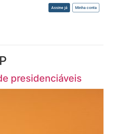
Assine já
Minha conta
SP
de presidenciáveis