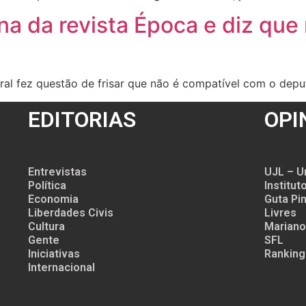
na da revista Época e diz qu
ral fez questão de frisar que não é compatível com o depu
EDITORIAS
OPI
Entrevistas
UJL – U
Política
Institu
Economia
Guta Pin
Liberdades Civis
Livres
Cultura
Mariano
Gente
SFL
Iniciativas
Ranking
Internacional