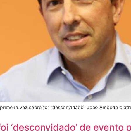
la primeira vez sobre ter “desconvidado” João Amoêdo e at
oi ‘desconvidado’ de evento 