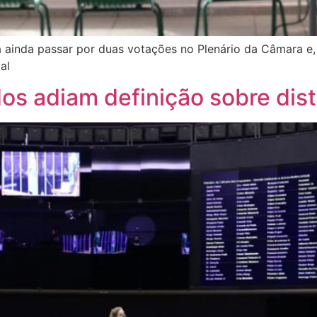
 ainda passar por duas votações no Plenário da Câmara e, 
al
s adiam definição sobre dist