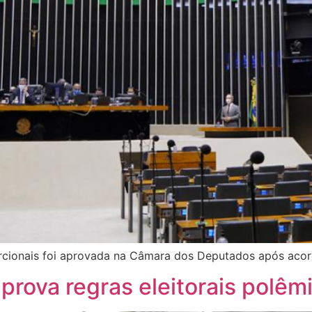
cionais foi aprovada na Câmara dos Deputados após acord
rova regras eleitorais polêm