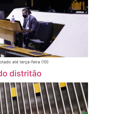
tado até terça-feira (10)
o distritão