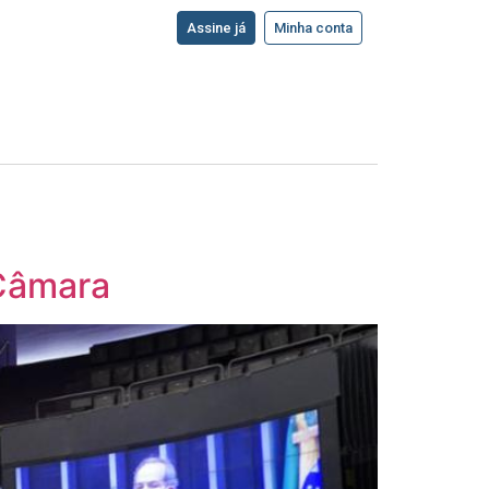
Assine já
Minha conta
 Câmara