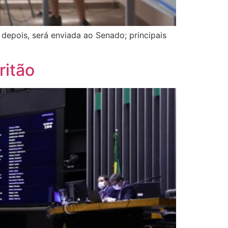
depois, será enviada ao Senado; principais
ritão