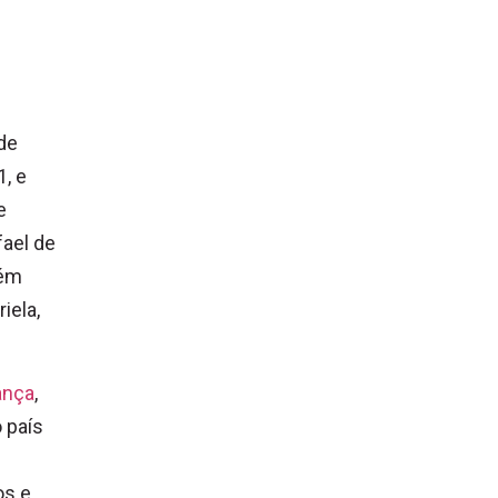
de
, e
e
fael de
lém
iela,
ança
,
o país
os e