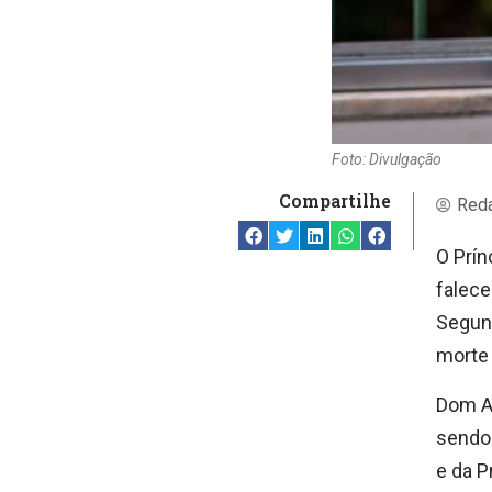
Foto: Divulgação
Compartilhe
Reda
O Prín
falece
Segund
morte 
Dom An
sendo 
e da P