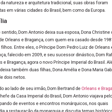
da natureza e arquitetura tradicional, suas obras foram
as em várias cidades do Brasil, bem como da Europa.
lia
sentido, Dom Antonio deixa sua esposa, Dona Christine 
de Orleans e Bragança, com quem era casado desde 1981
 filhos. Entre eles, o Príncipe Dom Pedro Luiz de Orleans 
ça, falecido em 2009, e seu sucessor dinástico, Dom Ra
s e Bragança, agora o novo Príncipe Imperial do Brasil. A
 deixa também duas filhas, Dona Amélia e Dona Maria Gabr
e dois netos.
o ao lado de seu irmão, Dom Bertrand de
Orleans e Brag
chefe da Casa Imperial do Brasil, Dom Antonio viajava pel
ipando de eventos e encontros monárquicos, nos quais
ia a restauração da monarquia e discutia temas históric