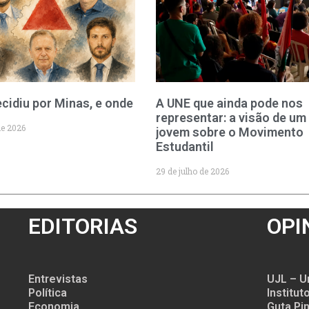
cidiu por Minas, e onde
A UNE que ainda pode nos
representar: a visão de um
de 2026
jovem sobre o Movimento
Estudantil
29 de julho de 2026
EDITORIAS
OPI
Entrevistas
UJL – U
Política
Institu
Economia
Guta Pin