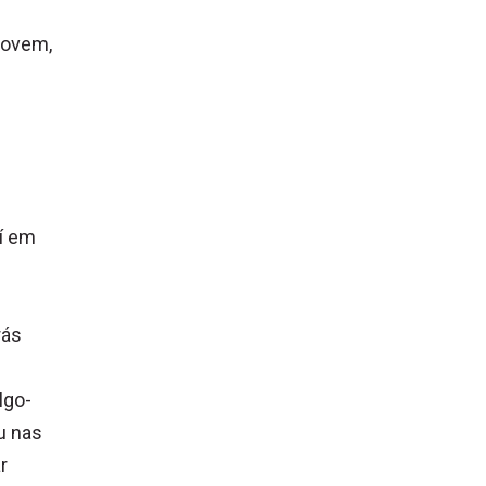
jovem,
aí em
rás
lgo-
u nas
r