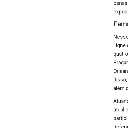
cenas 
expost
Famí
Nesse 
Ligne 
quatro
Bragan
Orlean
disso,
além d
Atuand
atual 
partic
defend