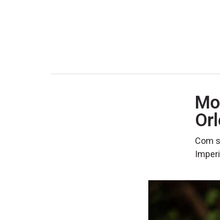
Mo
Or
Com se
Imperi