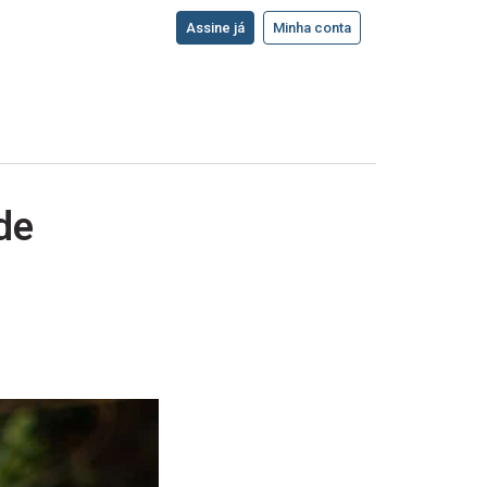
Assine já
Minha conta
de