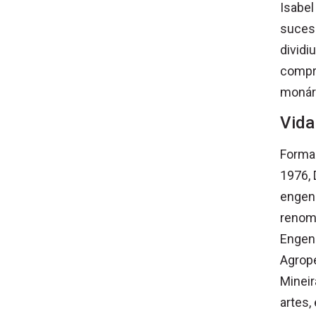
Isabel
sucess
dividi
compro
monár
Vida
Formad
1976, 
engenh
renom
Engenh
Agrope
Minei
artes,