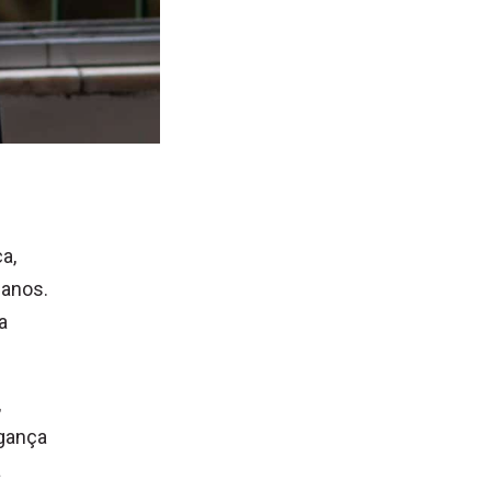
a,
 anos.
a
,
agança
a