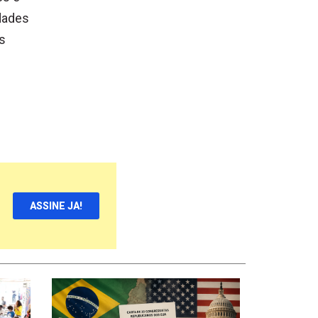
idades
s
ASSINE JA!