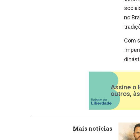
sociai
no Bra
tradiç
Com se
Imperi
dinást
Assine o 
outros, à
Mais notícias