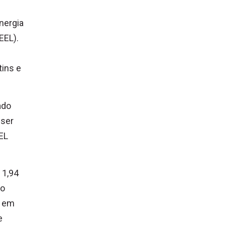
nergia
EEL).
tins e
ado
 ser
EL
 1,94
mo
o em
e