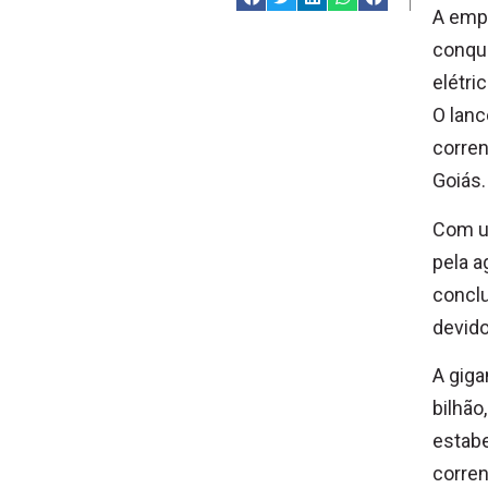
A empr
conqui
elétri
O lanc
corren
Goiás.
Com u
pela a
conclu
devid
A giga
bilhão
estabe
corren