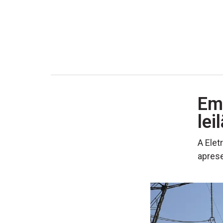
Em
lei
A Elet
apres