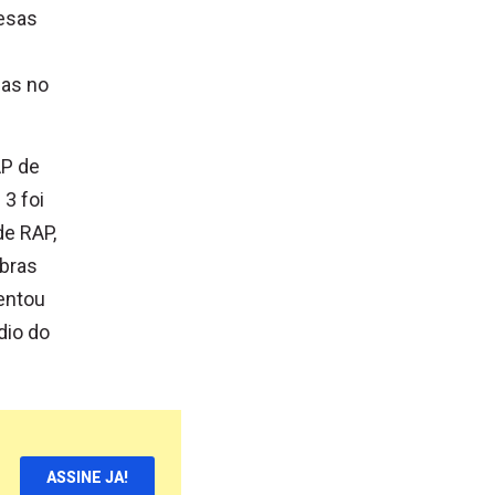
resas
has no
AP de
3 foi
de RAP,
obras
sentou
dio do
ASSINE JA!