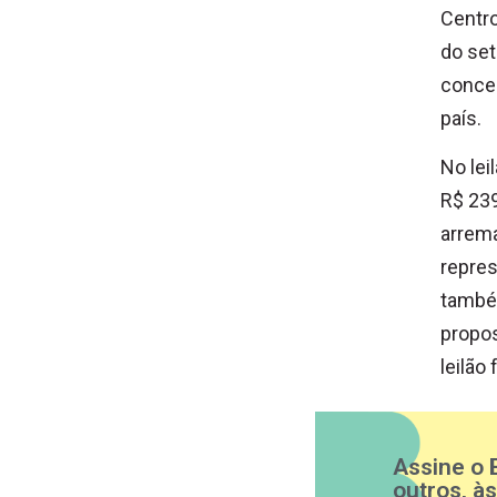
Centro
do set
conces
país.
No lei
R$ 239
arrema
repres
também
propos
leilão
Assine o 
outros, à