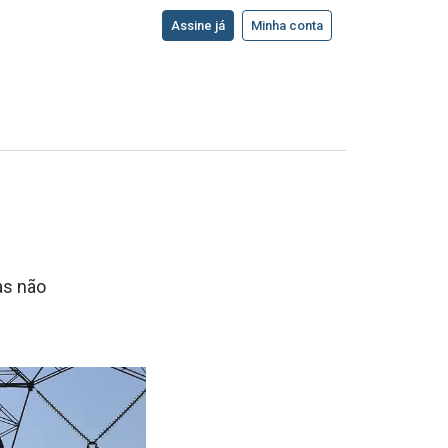
Assine já
Minha conta
as não