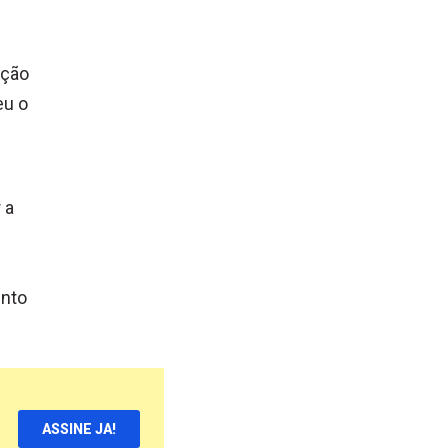
ação
eu o
 a
ento
ASSINE JA!