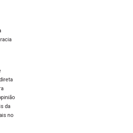
a
racia
e
direta
ra
opinião
is da
ais no