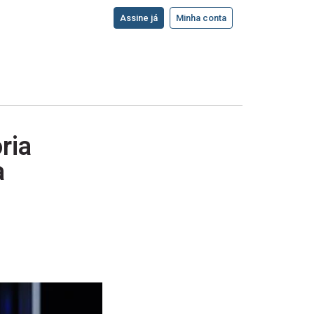
Assine já
Minha conta
ria
a