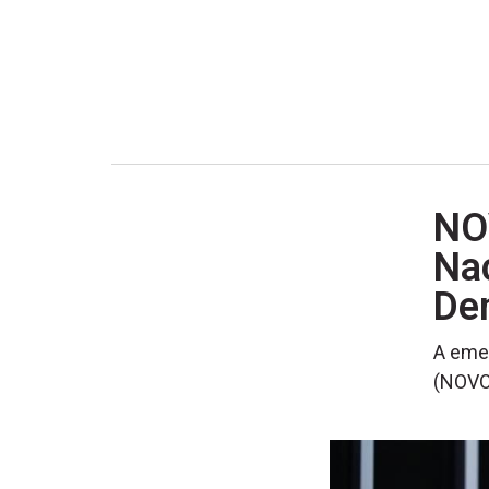
NOV
Nac
De
A emen
(NOVO