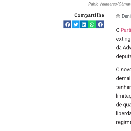
Pablo Valadares/Câmar
Compartilhe
Dani
O
Par
exting
da Adv
deput
O novo
demais
tenham
limita
de qua
liberd
regim