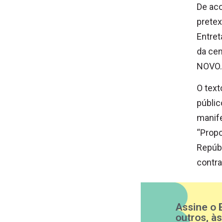
De aco
pretex
Entret
da cen
NOVO.
O text
públic
manife
“Propo
Repúb
contra
Assine o 
outros, à