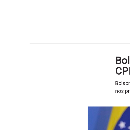
Bo
CPI
Bolson
nos p