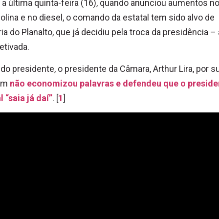
a última quinta-feira (16), quando anunciou aumentos n
olina e no diesel, o comando da estatal tem sido alvo de
aria do Planalto, que já decidiu pela troca da presidência –
etivada.
 do presidente, o presidente da Câmara, Arthur Lira, por s
ém
não economizou palavras e defendeu que o preside
l “saia já daí”
. [
1
]