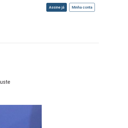
Assine já
Minha conta
juste