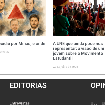
cidiu por Minas, e onde
A UNE que ainda pode nos
representar: a visão de um
de 2026
jovem sobre o Movimento
Estudantil
29 de julho de 2026
EDITORIAS
OPI
Entrevistas
UJL – U