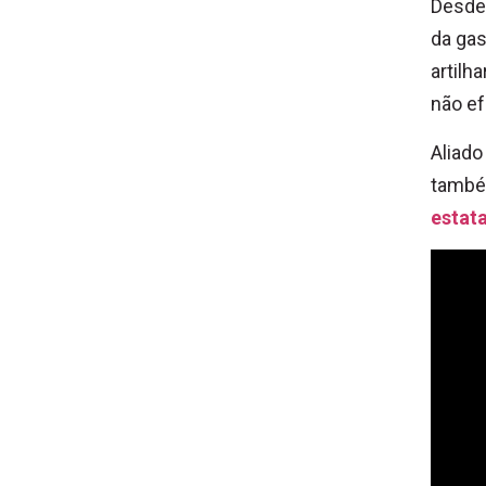
Desde 
da gas
artilh
não ef
Aliado
tamb
estata