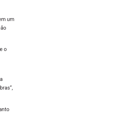
) em um
são
e o
 a
bras”,
anto