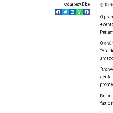
Compartilhe
Reda
O pres
event
Parlam
O anún
“Ato d
amazo
“Conve
gente 
promet
Bolson
faz o 