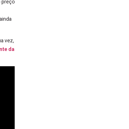
o preço
 ainda
ua vez,
nte da