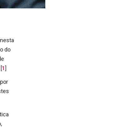
 nesta
io do
de
[
1
]
 por
stes
tica
,