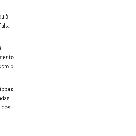
ou à
alta
á
omento
 com o
uições
adas
o dos