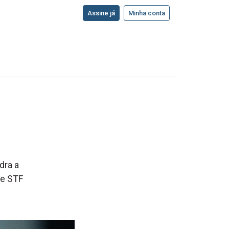
Assine já
Minha conta
dra a
ue STF