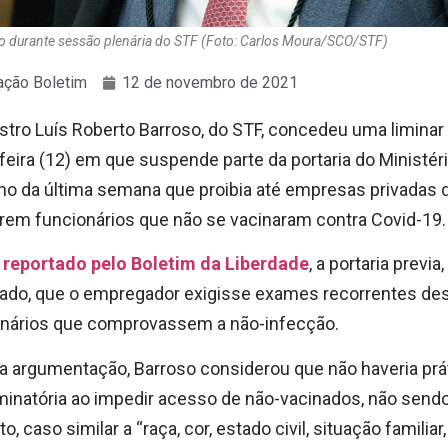
so durante sessão plenária do STF (Foto: Carlos Moura/SCO/STF)
ção Boletim
12 de novembro de 2021
stro Luís Roberto Barroso, do STF, concedeu uma liminar
feira (12) em que suspende parte da portaria do Ministér
ho da última semana que proibia até empresas privadas 
rem funcionários que não se vacinaram contra Covid-19. 
reportado pelo Boletim da Liberdade
, a portaria previa,
lado, que o empregador exigisse exames recorrentes de
onários que comprovassem a não-infecção.
 argumentação, Barroso considerou que não haveria prá
minatória ao impedir acesso de não-vacinados, não sendo
o, caso similar a “raça, cor, estado civil, situação familiar,