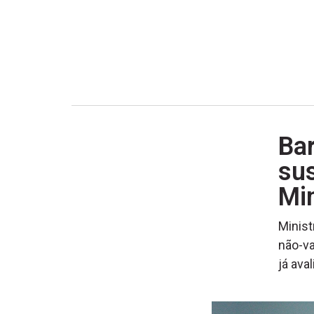
Bar
su
Min
Minist
não-va
já ava