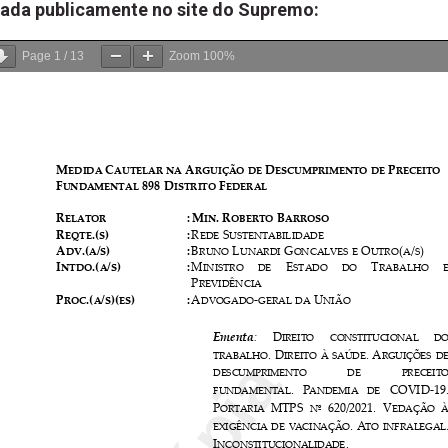
gada publicamente no site do Supremo:
Page
1
/
13
Zoom
100%