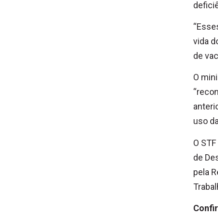
defici
“Esses
vida d
de vac
O mini
“reco
anteri
uso da
O STF 
de De
pela R
Trabal
Confir