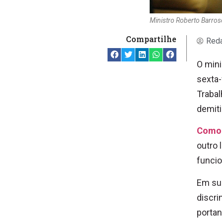
Ministro Roberto Barro
Compartilhe
Reda
O mini
sexta-
Trabal
demiti
Como 
outro 
funci
Em sua
discri
portant