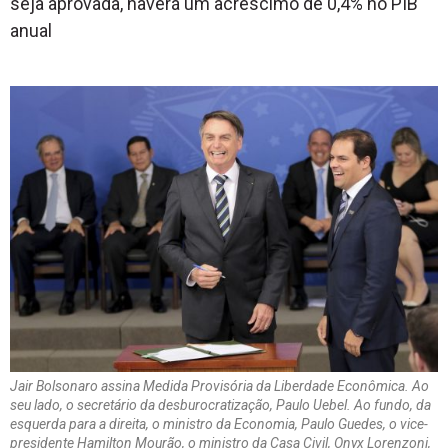
seja aprovada, haverá um acréscimo de 0,4% no PIB
anual
Jair Bolsonaro assina Medida Provisória da Liberdade Econômica. Ao
seu lado, o secretário da desburocratização, Paulo Uebel. Ao fundo, da
esquerda para a direita, o ministro da Economia, Paulo Guedes, o vice-
presidente Hamilton Mourão, o ministro da Casa Civil, Onyx Lorenzoni,