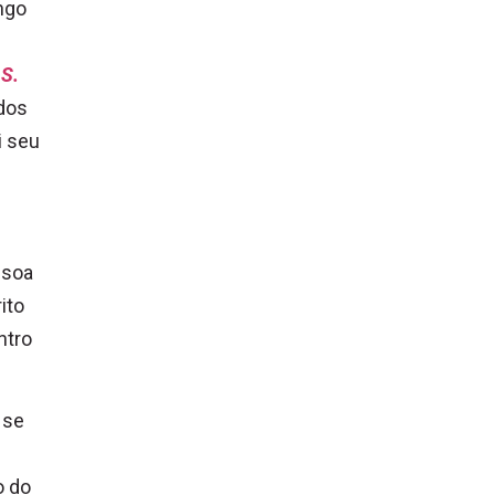
ingo
 S.
dos
i seu
ssoa
ito
ntro
 se
o do