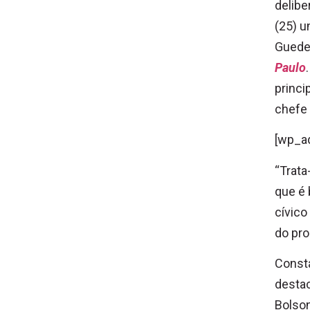
delibe
(25) u
Guede
Paulo
princi
chefe 
[wp_a
“Trata
que é 
cívico
do pro
Consta
desta
Bolson