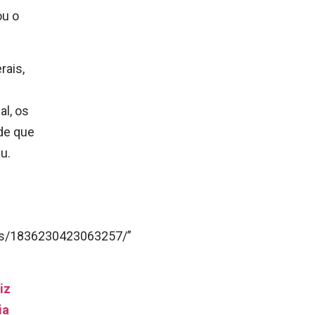
ou o
rais,
l, os
ade que
u.
eos/1836230423063257/”
iz
ia