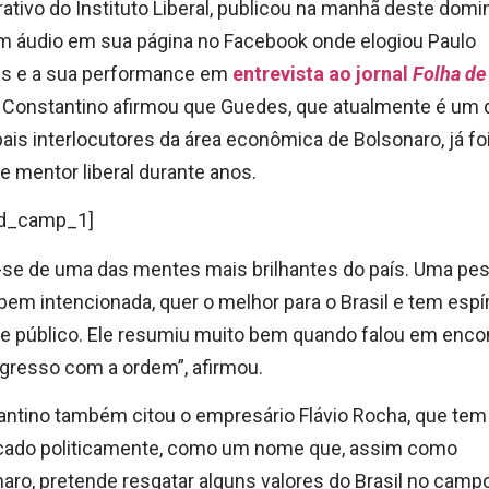
rativo do Instituto Liberal, publicou na manhã deste dom
m áudio em sua página no Facebook onde elogiou Paulo
s e a sua performance em
entrevista ao jornal
Folha de
. Constantino afirmou que Guedes, que atualmente é um 
pais interlocutores da área econômica de Bolsonaro, já fo
e mentor liberal durante anos.
d_camp_1]
-se de uma das mentes mais brilhantes do país. Uma pe
bem intencionada, quer o melhor para o Brasil e tem espír
 e público. Ele resumiu muito bem quando falou em enco
gresso com a ordem”, afirmou.
ntino também citou o empresário Flávio Rocha, que tem
cado politicamente, como um nome que, assim como
aro, pretende resgatar alguns valores do Brasil no camp