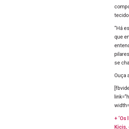
compor
tecido
“Há es
que e
entend
pilare
se cha
Ouça a
[fbvid
link=
width=
+ ‘Os 
Kicis,