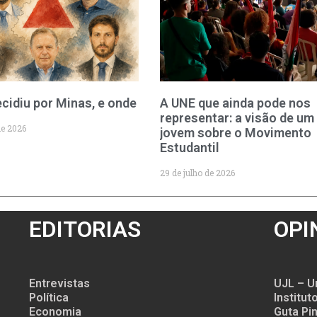
cidiu por Minas, e onde
A UNE que ainda pode nos
representar: a visão de um
de 2026
jovem sobre o Movimento
Estudantil
29 de julho de 2026
EDITORIAS
OPI
Entrevistas
UJL – U
Política
Institu
Economia
Guta Pin