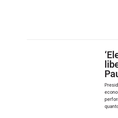
‘El
lib
Pa
Presid
econom
perfor
quanto