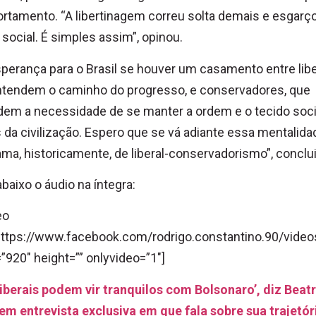
tamento. “A libertinagem correu solta demais e esgarç
 social. É simples assim”, opinou.
perança para o Brasil se houver um casamento entre libe
ntendem o caminho do progresso, e conservadores, que
em a necessidade de se manter a ordem e o tecido socia
s da civilização. Espero que se vá adiante essa mentalid
ma, historicamente, de liberal-conservadorismo”, conclui
baixo o áudio na íntegra:
eo
”https://www.facebook.com/rodrigo.constantino.90/vid
”920″ height=”” onlyvideo=”1″]
liberais podem vir tranquilos com Bolsonaro’, diz Beatr
 em entrevista exclusiva em que fala sobre sua trajetór