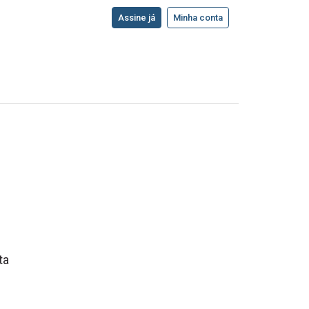
Assine já
Minha conta
ta