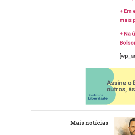
+ Em e
mais p
+ Na ú
Bolso
[wp_a
Assine o 
outros, à
Mais notícias