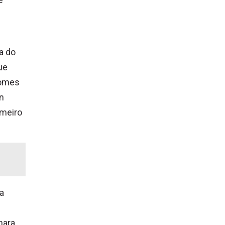
a do
ue
Gomes
n
imeiro
a
mara