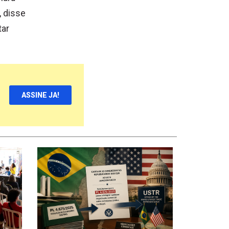
, disse
tar
ASSINE JA!