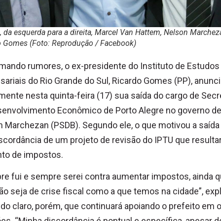
, da esquerda para a direita, Marcel Van Hattem, Nelson Marchez
o Gomes (Foto: Reprodução / Facebook)
mando rumores, o ex-presidente do Instituto de Estudos
ariais do Rio Grande do Sul, Ricardo Gomes (PP), anunc
lmente nesta quinta-feira (17) sua saída do cargo de Secr
senvolvimento Econômico de Porto Alegre no governo d
 Marchezan (PSDB). Segundo ele, o que motivou a saída 
scordância de um projeto de revisão do IPTU que result
to de impostos.
e fui e sempre serei contra aumentar impostos, ainda q
ão seja de crise fiscal como a que temos na cidade”, expl
do claro, porém, que continuará apoiando o prefeito em 
es. “Minha discordância é pontual e específica, apesar d