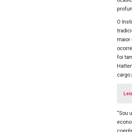
profun
O Inst
tradic
maior 
ocorre
foi ta
Hattem
cargo 
Lei
“Sou u
econom
coerê