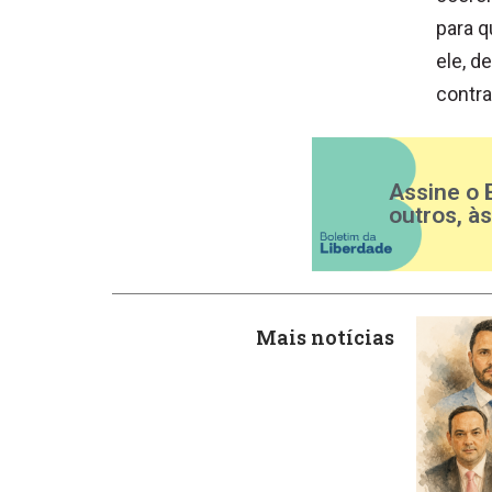
para q
ele, d
contra
Assine o 
outros, à
Mais notícias