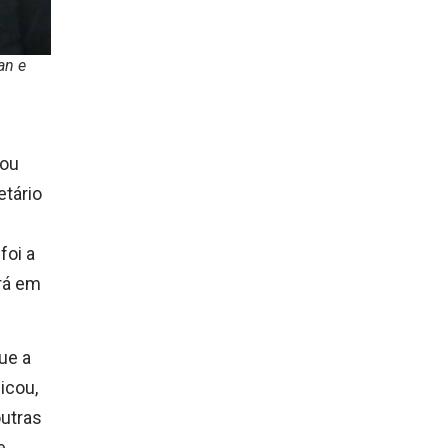
an e
iou
etário
e
foi a
ará em
ue a
icou,
outras
e