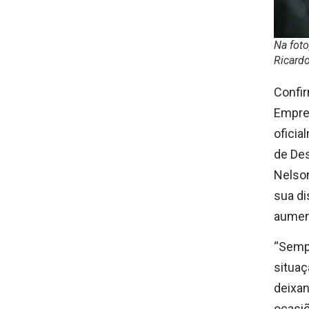
Na foto
Ricard
Confir
Empres
oficia
de De
Nelson
sua di
aumen
“Sempr
situaç
deixan
ocasiõ