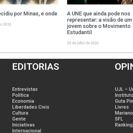
cidiu por Minas, e onde
A UNE que ainda pode nos
representar: a visão de um
de 2026
jovem sobre o Movimento
Estudantil
29 de julho de 2026
EDITORIAS
OPI
Entrevistas
UJL – U
Política
Institu
Economia
Guta Pin
Liberdades Civis
Livres
Cultura
Mariano
Gente
SFL
Iniciativas
Ranking
Internacional