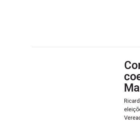
Con
coe
Ma
Ricar
eleiçõ
Veread