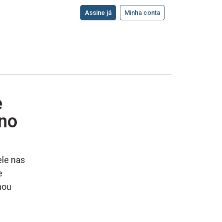
Assine já
Minha conta
e
rno
le nas
e
hou