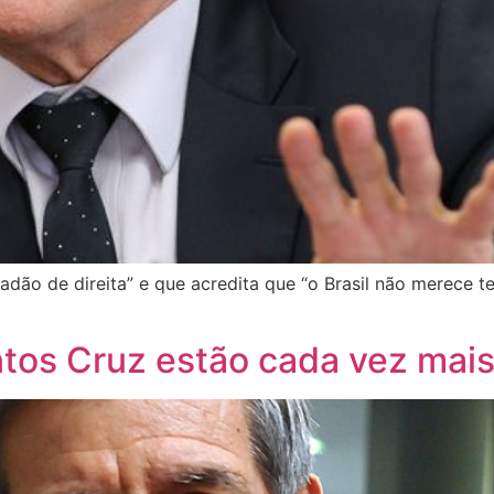
adão de direita” e que acredita que “o Brasil não merece te
tos Cruz estão cada vez mais