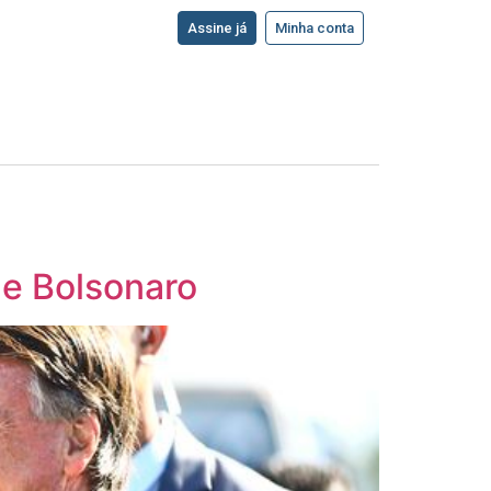
Assine já
Minha conta
de Bolsonaro