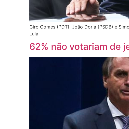
Ciro Gomes (PDT), João Doria (PSDB) e Simo
Lula
62% não votariam de j