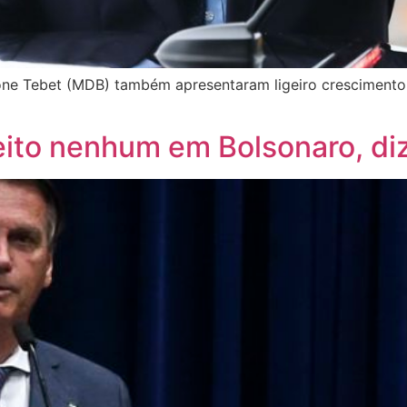
ne Tebet (MDB) também apresentaram ligeiro crescimento
eito nenhum em Bolsonaro, di