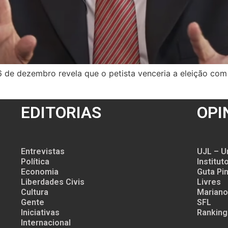
6 de dezembro revela que o petista venceria a eleição com
EDITORIAS
OPI
Entrevistas
UJL – U
Política
Institu
Economia
Guta Pin
Liberdades Civis
Livres
Cultura
Mariano
Gente
SFL
Iniciativas
Ranking
Internacional