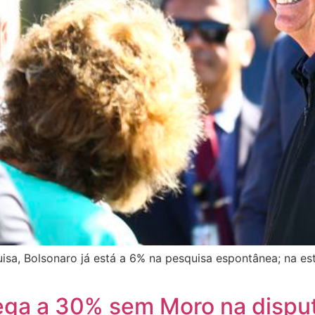
a, Bolsonaro já está a 6% na pesquisa espontânea; na esti
ega a 30% sem Moro na disput