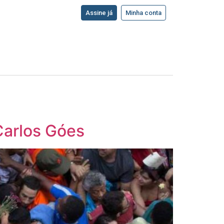
Assine já
Minha conta
 Carlos Góes