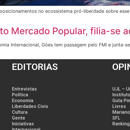
 posicionamentos no ecossistema pró-liberdade sobre esse 
to Mercado Popular, filia-se 
mia Internacional, Góes tem passagem pelo FMI e junta-se
EDITORIAS
OPI
Entrevistas
UJL – U
Política
Institu
Economia
Guta Pin
Liberdades Civis
Livres
Cultura
Mariano
Gente
SFL
Iniciativas
Ranking
Internacional