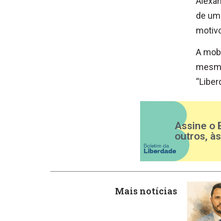
Alexan
de uma
motivo
A mobi
mesma
“Liber
Assine o 
outros, à
Mais notícias