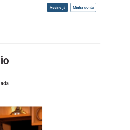
Assine já
Minha conta
io
cada