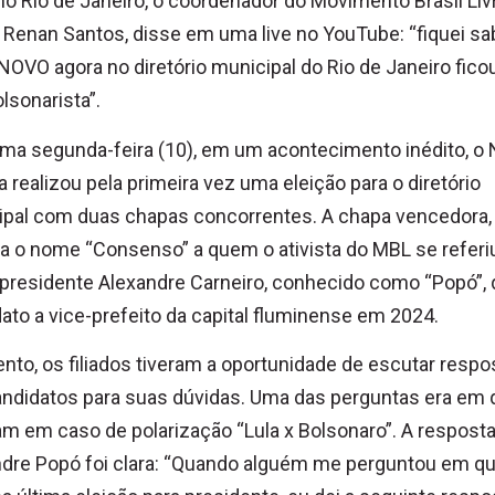
o Rio de Janeiro, o coordenador do Movimento Brasil Liv
 Renan Santos, disse em uma live no YouTube: “fiquei s
NOVO agora no diretório municipal do Rio de Janeiro fico
olsonarista”.
ima segunda-feira (10), em um acontecimento inédito, 
a realizou pela primeira vez uma eleição para o diretório
ipal com duas chapas concorrentes. A chapa vencedora,
a o nome “Consenso” a quem o ativista do MBL se referi
residente Alexandre Carneiro, conhecido como “Popó”, 
ato a vice-prefeito da capital fluminense em 2024.
nto, os filiados tiveram a oportunidade de escutar respo
andidatos para suas dúvidas. Uma das perguntas era em
am em caso de polarização “Lula x Bolsonaro”. A respost
ndre Popó foi clara: “Quando alguém me perguntou em q