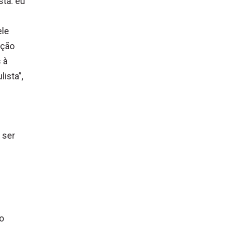
sta: eu
ele
ação
 à
ista”,
 ser
o