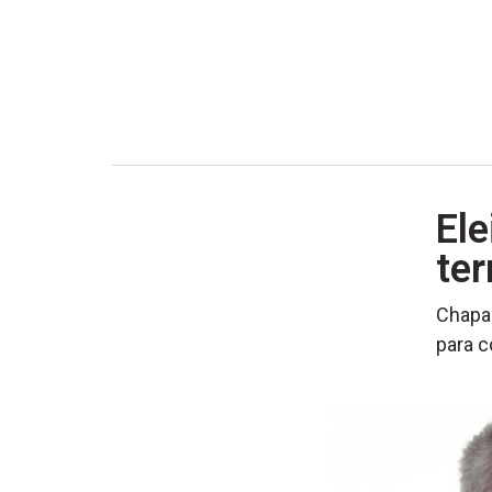
Ele
te
Chapa 
para c