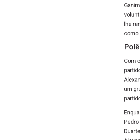
Ganime
volunt
lhe re
como v
Polê
Com o 
partid
Alexan
um gru
partid
Enquan
Pedro
Duarte