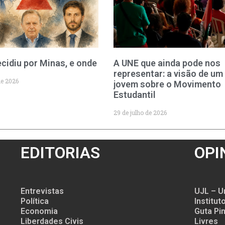
cidiu por Minas, e onde
A UNE que ainda pode nos
representar: a visão de um
de 2026
jovem sobre o Movimento
Estudantil
29 de julho de 2026
EDITORIAS
OPI
Entrevistas
UJL – U
Política
Institu
Economia
Guta Pin
Liberdades Civis
Livres