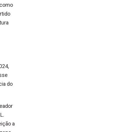
o como
rtido
tura
024,
isse
cia do
reador
L.
eição a