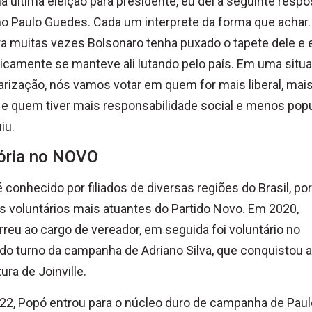
na última eleição para presidente, eu dei a seguinte respo
no Paulo Guedes. Cada um interprete da forma que achar.
 muitas vezes Bolsonaro tenha puxado o tapete dele e 
ticamente se manteve ali lutando pelo país. Em uma situ
arização, nós vamos votar em quem for mais liberal, mais
a e quem tiver mais responsabilidade social e menos popul
iu.
ória no NOVO
 conhecido por filiados de diversas regiões do Brasil, por
 voluntários mais atuantes do Partido Novo. Em 2020,
reu ao cargo de vereador, em seguida foi voluntário no
o turno da campanha de Adriano Silva, que conquistou a
tura de Joinville.
2, Popó entrou para o núcleo duro de campanha de Paul