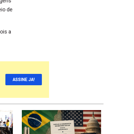
agens
io de
ois a
ASSINE JA!