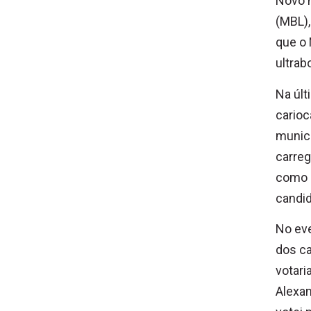
Novo n
(MBL),
que o 
ultrab
Na últ
carioc
munic
carreg
como p
candid
No eve
dos c
votari
Alexa