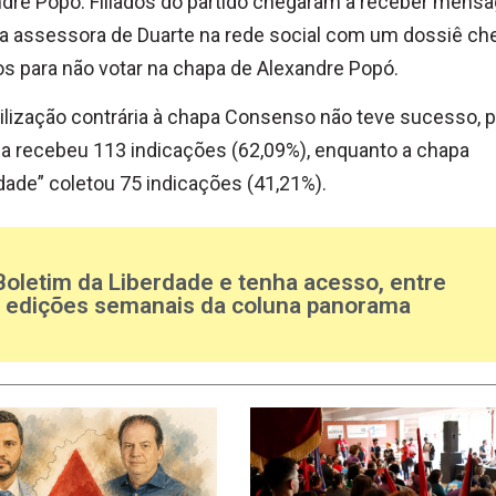
dre Popó. Filiados do partido chegaram a receber mens
 assessora de Duarte na rede social com um dossiê che
s para não votar na chapa de Alexandre Popó.
lização contrária à chapa Consenso não teve sucesso, p
 recebeu 113 indicações (62,09%), enquanto a chapa
dade” coletou 75 indicações (41,21%).
Boletim da Liberdade e tenha acesso, entre
s edições semanais da coluna panorama