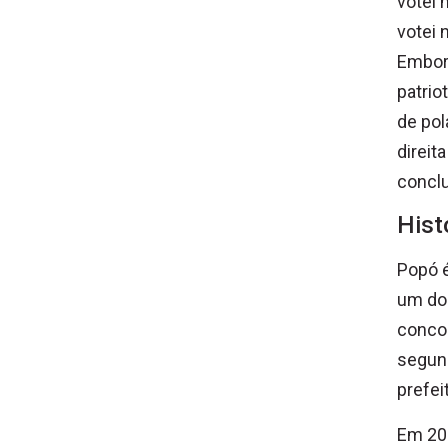
votei 
votei 
Embora
patrio
de pol
direit
conclu
Hist
Popó é
um dos
concor
segund
prefei
Em 202