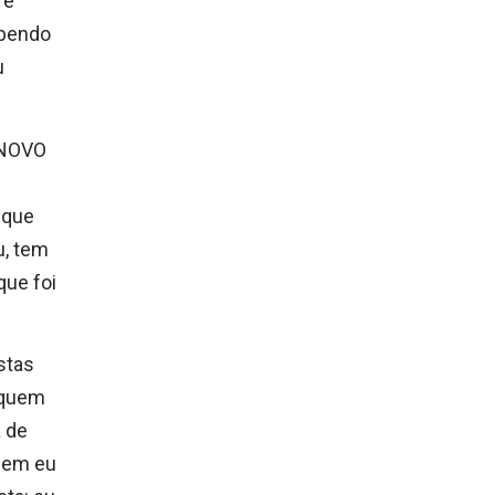
re
abendo
u
o NOVO
 que
u, tem
que foi
stas
 quem
a de
uem eu