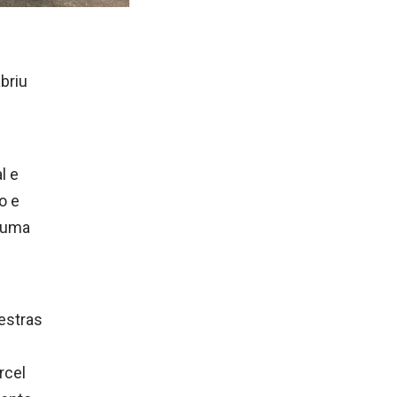
briu
l e
o e
e uma
estras
rcel