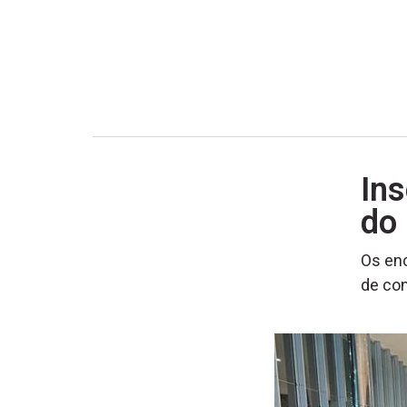
Ins
do 
Os enc
de con