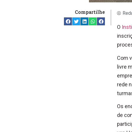
Compartilhe
Reda
O
Inst
inscri
proces
Com va
livre 
empree
rede n
turmas
Os enc
de con
parti