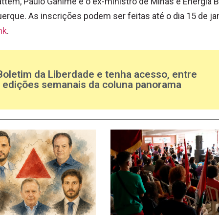
ttem, Paulo Ganime e o ex-ministro de Minas e Energia 
erque. As inscrições podem ser feitas até o dia 15 de ja
nk
.
Boletim da Liberdade e tenha acesso, entre
s edições semanais da coluna panorama