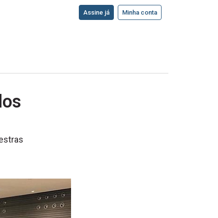
Assine já
Minha conta
dos
estras