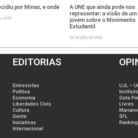
cidiu por Minas, e onde
A UNE que ainda pode nos
representar: a visão de um
de 2026
jovem sobre o Movimento
Estudantil
29 de julho de 2026
EDITORIAS
OPI
Entrevistas
UJL – U
Política
Institu
Economia
Guta Pin
Liberdades Civis
Livres
Cultura
Mariano
Gente
SFL
Iniciativas
Ranking
Internacional