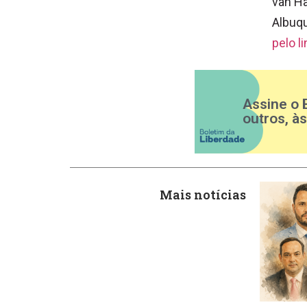
van Ha
Albuqu
pelo li
Assine o 
outros, à
Mais notícias