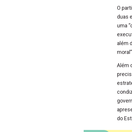
O part
duas e
uma “c
execut
além d
moral”
Além d
preci
estrat
condi
govern
aprese
do Est