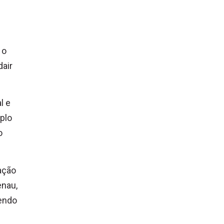
 o
dair
l e
plo
o
ação
enau,
tendo