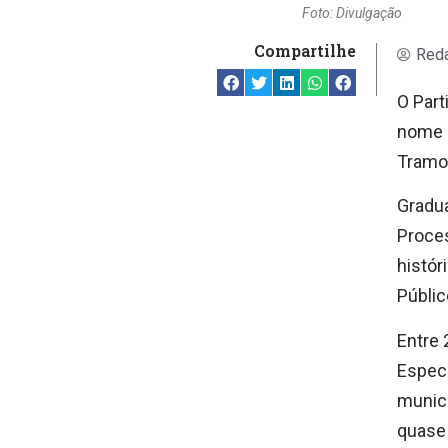
Foto: Divulgação
Compartilhe
Reda
O Part
nome q
Tramon
Gradua
Proce
histór
Públic
Entre 
Espec
municí
quase 