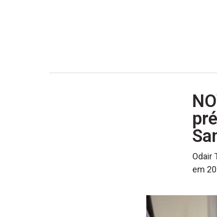
NO
pré
San
Odair 
em 202