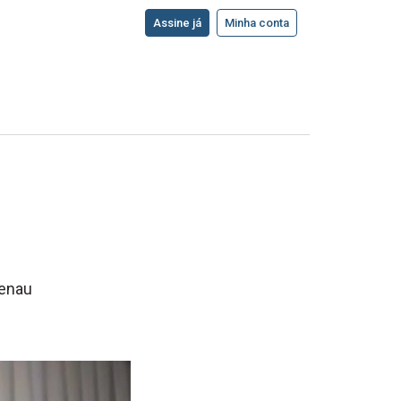
Assine já
Minha conta
menau