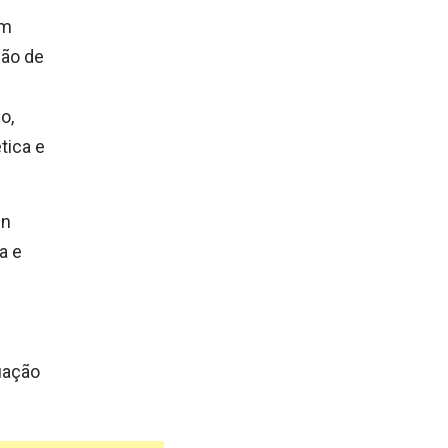
em
ção de
o,
tica e
in
a e
uação