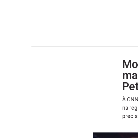
Mor
mas
Pe
À CNN 
na reg
precis