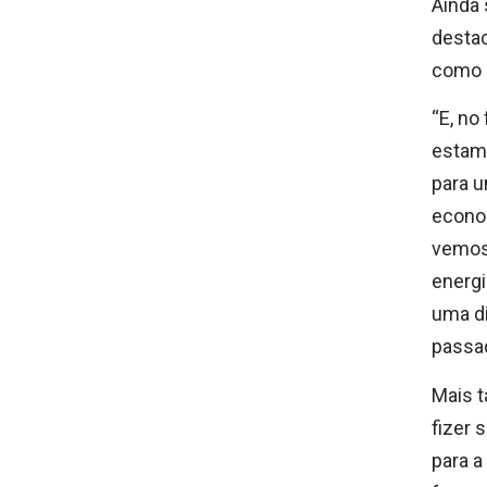
Ainda 
desta
como i
“E, no
estam
para u
econom
vemos 
energi
uma di
passad
Mais t
fizer 
para a