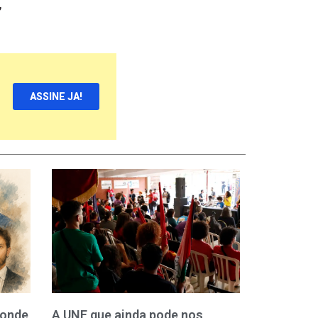
,
ASSINE JA!
 onde
A UNE que ainda pode nos