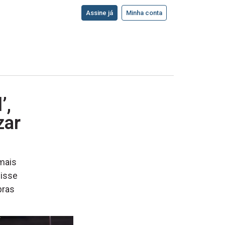
Assine já
Minha conta
’,
zar
mais
disse
bras