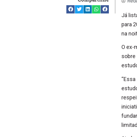
Reda
Já lis
para 2
na noi
O ex-m
sobre 
estud
“Essa
estudo
respei
inicia
fundam
limita