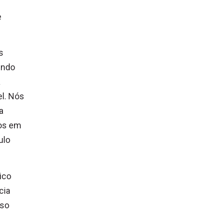
e
s
indo
a
el. Nós
a
sos em
ulo
ico
cia
sso