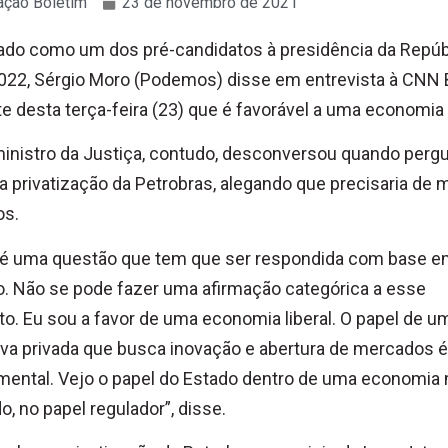
ção Boletim
23 de novembro de 2021
tado como um dos pré-candidatos à presidência da Repúb
022, Sérgio Moro (Podemos) disse em entrevista à CNN B
te desta terça-feira (23) que é favorável a uma economia l
inistro da Justiça, contudo, desconversou quando perg
a privatização da Petrobras, alegando que precisaria de 
os.
 é uma questão que tem que ser respondida com base 
. Não se pode fazer uma afirmação categórica a esse
to. Eu sou a favor de uma economia liberal. O papel de u
tiva privada que busca inovação e abertura de mercados é
ental. Vejo o papel do Estado dentro de uma economia
do, no papel regulador”, disse.