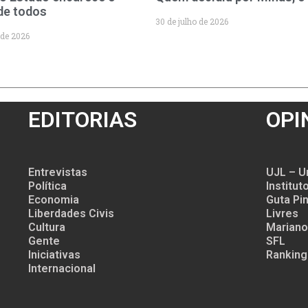
de todos
30 de julho de 2026
 de 2026
EDITORIAS
OPI
Entrevistas
UJL – U
Política
Institu
Economia
Guta Pin
Liberdades Civis
Livres
Cultura
Mariano
Gente
SFL
Iniciativas
Ranking
Internacional