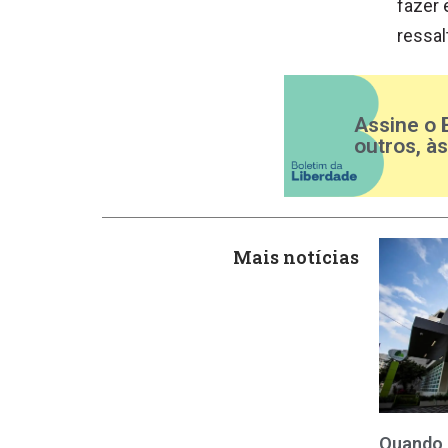
fazer 
ressal
Assine o 
outros, à
Mais notícias
Quando 