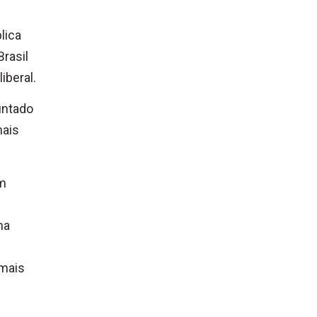
lica
rasil
iberal.
untado
mais
em
ma
 mais