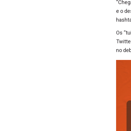
“Chega
e o de
hashta
Os “tu
Twitte
no deb