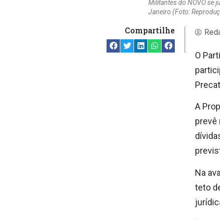
Militantes do NOVO se j
Janeiro (Foto: Reprodu
Compartilhe
Reda
O Part
partic
Precat
A Prop
prevê 
dívida
previs
Na ava
teto d
jurídi