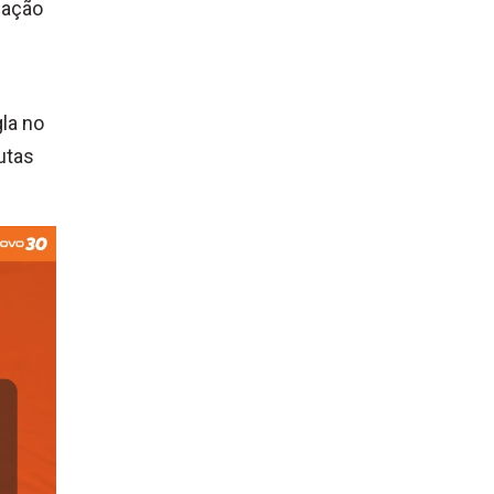
lação
gla no
utas