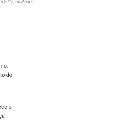
em 2016, no Rio de
rno,
to de
ece o
ça