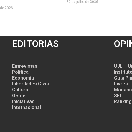
30 de julho de 2026
 de 2026
EDITORIAS
OPI
Entrevistas
UJL – U
Política
Institu
Economia
Guta Pin
Liberdades Civis
Livres
Cultura
Mariano
Gente
SFL
Iniciativas
Ranking
Internacional