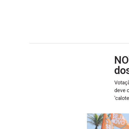
NO
dos
Votaç
deve o
'calote