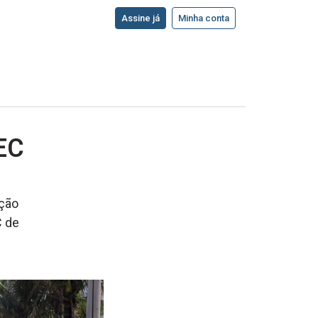
Assine já
Minha conta
EC
ição
C de