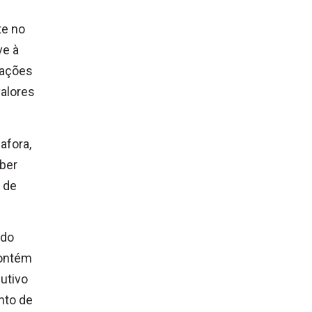
te no
ve à
zações
valores
afora,
uber
 de
ado
contém
utivo
nto de