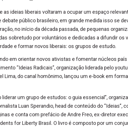
e as ideias liberais voltaram a ocupar um espaço relevan
 debate público brasileiro, em grande medida isso se de
eração, no início da década passada, de pequenas organi
as sobretudo por voluntários e dedicadas a difundir os 
erdade e formar novos liberais: os grupos de estudo.
do em orientar novos ativistas e fomentar núcleos país 
mento “Ideias Radicais”, organização liderada pelo yout
el Lima, do canal homônimo, lançou um e-book em forma
liderar um grupo de estudos: o guia essencial”, organiz
ornalista Luan Sperandio, head de conteúdo do “Ideias”, 
inas e conta com prefácio de Andre Freo, ex-diretor exec
dents for Liberty Brasil. O livro é composto por um conju