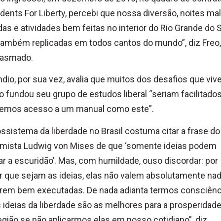
dents For Liberty, percebi que nossa diversão, noites mal
as e atividades bem feitas no interior do Rio Grande do 
ambém replicadas em todos cantos do mundo”, diz Freo,
iasmado.
dio, por sua vez, avalia que muitos dos desafios que viv
 fundou seu grupo de estudos liberal “seriam facilitado
semos acesso a um manual como este”.
ssistema da liberdade no Brasil costuma citar a frase do
mista Ludwig von Mises de que ‘somente ideias podem
ar a escuridão’. Mas, com humildade, ouso discordar: por
 que sejam as ideias, elas não valem absolutamente na
orem bem executadas. De nada adianta termos consciênc
 ideias da liberdade são as melhores para a prosperidad
gião se não aplicarmos elas em nosso cotidiano”, diz.