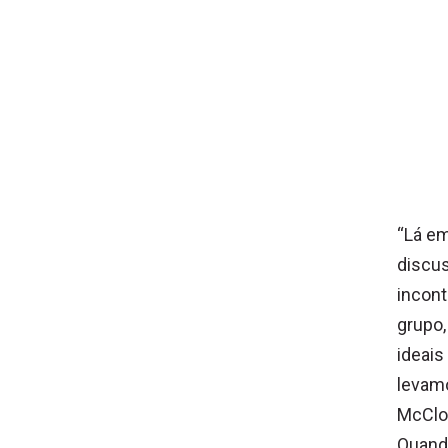
“Lá em
discu
incont
grupo,
ideais
levamo
McClos
Quand