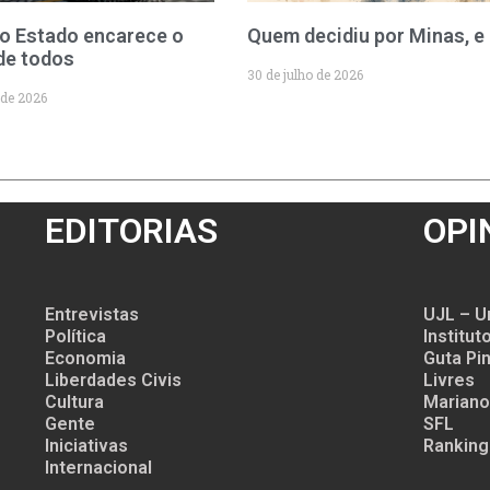
o Estado encarece o
Quem decidiu por Minas, e
de todos
30 de julho de 2026
 de 2026
EDITORIAS
OPI
Entrevistas
UJL – U
Política
Institu
Economia
Guta Pin
Liberdades Civis
Livres
Cultura
Mariano
Gente
SFL
Iniciativas
Ranking
Internacional