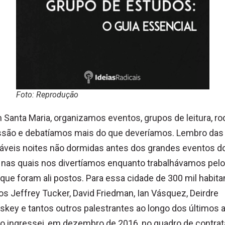
Foto: Reprodução
 Santa Maria, organizamos eventos, grupos de leitura, ro
ssão e debatíamos mais do que deveríamos. Lembro das
áveis noites não dormidas antes dos grandes eventos d
 nas quais nos divertíamos enquanto trabalhávamos pel
 que foram ali postos. Para essa cidade de 300 mil habita
s Jeffrey Tucker, David Friedman, Ian Vásquez, Deirdre
key e tantos outros palestrantes ao longo dos últimos 
o ingressei, em dezembro de 2016, no quadro de contra