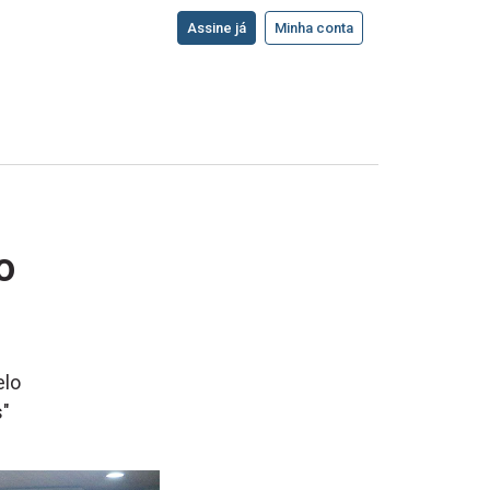
Assine já
Minha conta
o
elo
s"