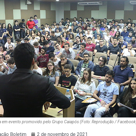
ma em evento promovido pelo Grupo Caiapós (Foto: Reprodução / Facebook
ção Boletim
2 de novembro de 2021