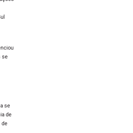
Sul
enciou
s se
da se
ia de
e de