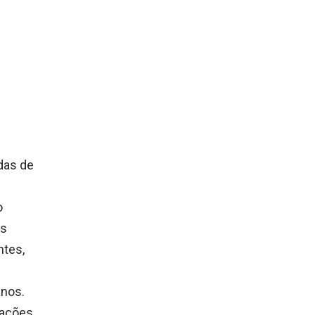
das de
o
os
ntes,
anos.
tações