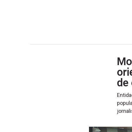
Mov
ori
de 
Entida
popula
jornal