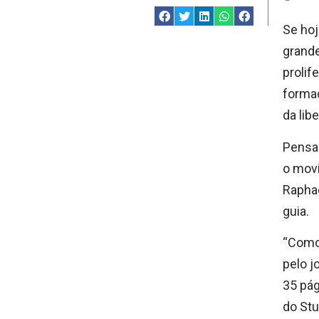
Se hoj
grande
prolif
formad
da lib
Pensan
o movi
Rapha
guia.
“Como 
pelo j
35 pág
do Stu