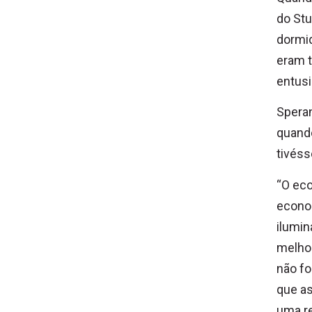
do Stu
dormid
eram t
entus
Speran
quando
tivés
“O eco
econo
ilumin
melhor
não f
que as
uma re