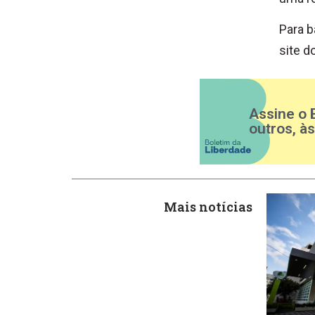
Para b
site d
Assine o 
outros, à
Mais notícias