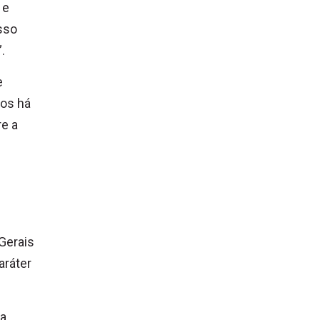
 e
sso
.
e
cos há
re a
e
Gerais
aráter
ma