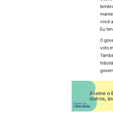
lembro
manter
você a
Eu ten
O gov
voto i
També
tribut
govern
Assine o 
outros, à