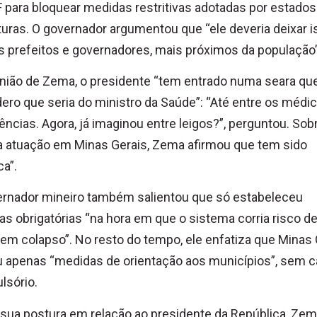
 para bloquear medidas restritivas adotadas por estados
turas. O governador argumentou que “ele deveria deixar i
s prefeitos e governadores, mais próximos da população”
nião de Zema, o presidente “tem entrado numa seara qu
ero que seria do ministro da Saúde”: “Até entre os médi
ências. Agora, já imaginou entre leigos?”, perguntou. Sob
a atuação em Minas Gerais, Zema afirmou que tem sido
ca”.
ernador mineiro também salientou que só estabeleceu
s obrigatórias “na hora em que o sistema corria risco d
 em colapso”. No resto do tempo, ele enfatiza que Minas 
 apenas “medidas de orientação aos municípios”, sem c
lsório.
sua postura em relação ao presidente da República, Ze