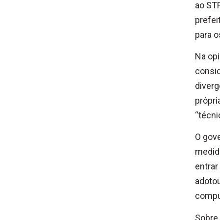
ao STF
prefei
para o
Na opi
consid
diverg
própri
“técni
O gov
medida
entrar
adotou
compu
Sobre 