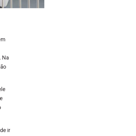
 em
. Na
não
ele
ue
o
.
de ir