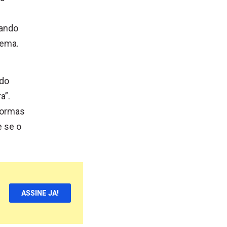
uando
lema.
 do
a”.
formas
e se o
ASSINE JA!