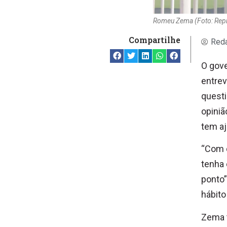
Romeu Zema (Foto: Re
Compartilhe
Reda
O gove
entrev
questi
opiniã
tem a
“Com 
tenha 
ponto”
hábit
Zema t