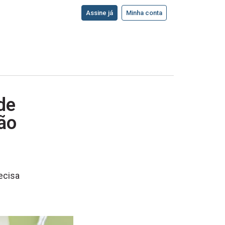
Assine já
Minha conta
de
ão
ecisa