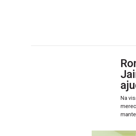
Ro
Jai
aju
Na vis
merece
manter