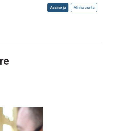
Assine já
Minha conta
re