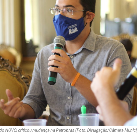
do NOVO, criticou mudança na Petrobras (Foto: Divulgação/Câmara Municip