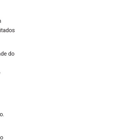
m
itados
ade do
o
o.
 o