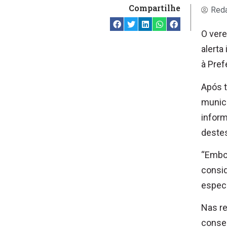
Compartilhe
Reda
O vere
alerta
à Pref
Após t
municí
inform
destes
“Embor
consid
especi
Nas re
conse