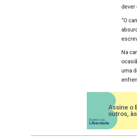
dever 
“O cam
absurd
escre
Na cam
ocasiã
uma da
enfren
Assine o 
outros, à