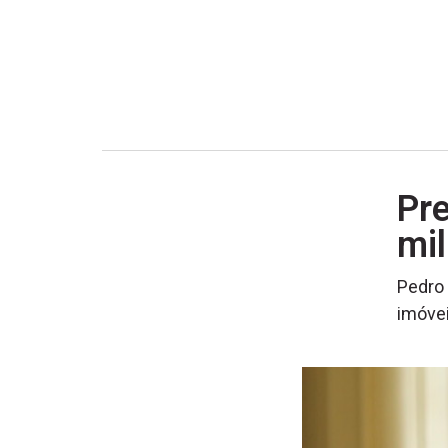
Pre
mil
Pedro 
imóvei