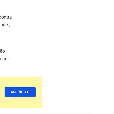
contra
ade”,
são
m ser
ASSINE JA!