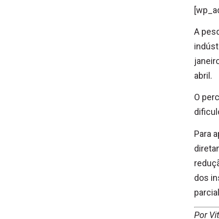
[wp_a
A pesq
indúst
janeir
abril.
O per
dificu
Para a
diret
reduçã
dos in
parcia
Por Vi