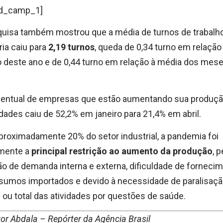
d_camp_1]
uisa também mostrou que a média de turnos de trabalh
ria caiu para
2,19 turnos
, queda de 0,34 turno em relação
o deste ano e de 0,44 turno em relação à média dos mes
centual de empresas que estão aumentando sua produç
ldades caiu de 52,2% em janeiro para 21,4% em abril.
proximadamente 20% do setor industrial, a pandemia foi
amente a
principal restrição ao aumento da produção
, p
o de demanda interna e externa, dificuldade de forneci
sumos importados e devido à necessidade de paralisaç
l ou total das atividades por questões de saúde.
tor Abdala – Repórter da Agência Brasil