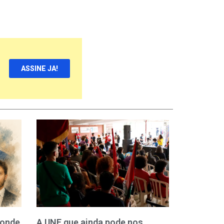
ASSINE JA!
 onde
A UNE que ainda pode nos