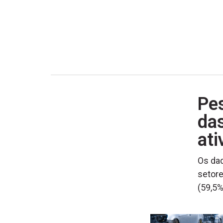
Pes
das
ati
Os dad
setore
(59,5%