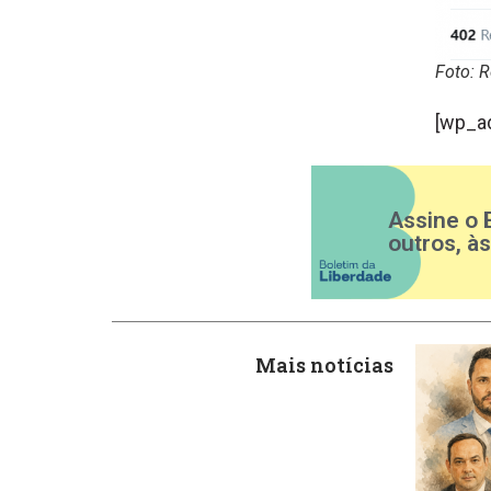
Foto: 
[wp_a
Assine o 
outros, à
Mais notícias