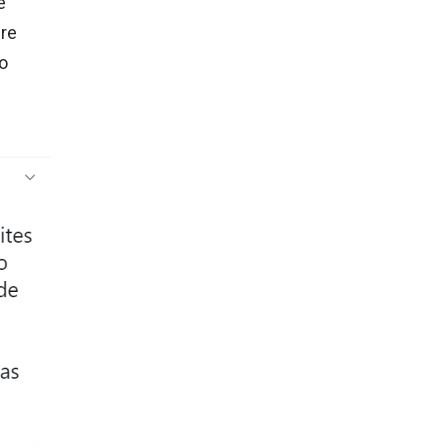
e
bre
ão