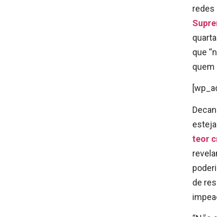
redes 
Supre
quarta
que “n
quem e
[wp_a
Decano
estej
teor 
revela
poderi
de res
impea