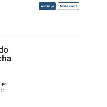
Assine já
Minha conta
 do
cha
 que
sar