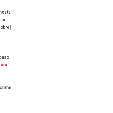
o
nesta
rmou
sobre]
 caso
r um
 crime