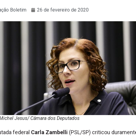
ção Boletim
26 de fevereiro de 2020
: Michel Jesus/ Câmara dos Deputados
tada federal
Carla Zambelli
(PSL/SP) criticou durament