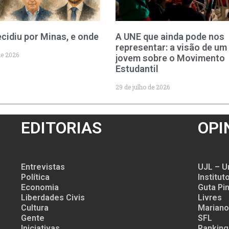
cidiu por Minas, e onde
A UNE que ainda pode nos
representar: a visão de um
de 2026
jovem sobre o Movimento
Estudantil
29 de julho de 2026
EDITORIAS
OPI
Entrevistas
UJL – U
Política
Institu
Economia
Guta Pin
Liberdades Civis
Livres
Cultura
Mariano
Gente
SFL
Iniciativas
Ranking