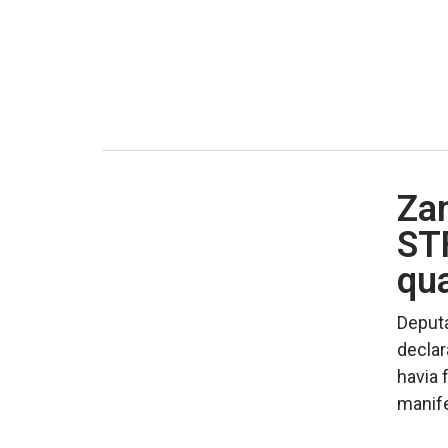
Zam
ST
qua
Deputa
declar
havia 
manif