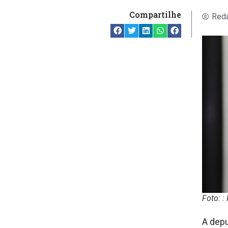
Compartilhe
Reda
Foto: 
A depu