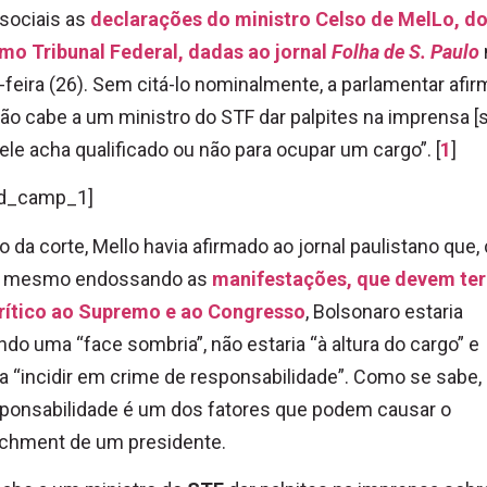
sociais as
declarações do ministro Celso de MelLo, d
mo Tribunal Federal, dadas ao jornal
Folha de S. Paulo
-feira (26). Sem citá-lo nominalmente, a parlamentar afi
ão cabe a um ministro do STF dar palpites na imprensa [
le acha qualificado ou não para ocupar um cargo”. [
1
]
d_camp_1]
 da corte, Mello havia afirmado ao jornal paulistano que,
a mesmo endossando as
manifestações, que devem te
crítico ao Supremo e ao Congresso
, Bolsonaro estaria
ndo uma “face sombria”, não estaria “à altura do cargo” e
a “incidir em crime de responsabilidade”. Como se sabe,
ponsabilidade é um dos fatores que podem causar o
chment de um presidente.