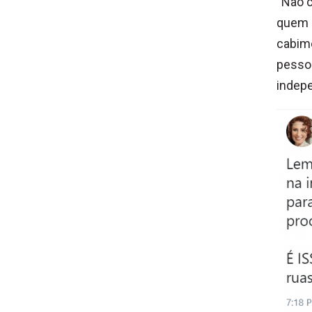
“Não 
quem e
cabim
pessoa
indepe