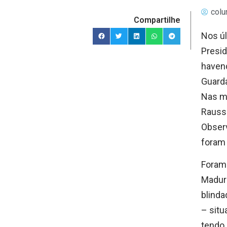
colu
Compartilhe
Nos úl
Presid
havend
Guarda
Nas ma
Rausse
Observ
foram 
Foram
Madur
blinda
– situ
tendo