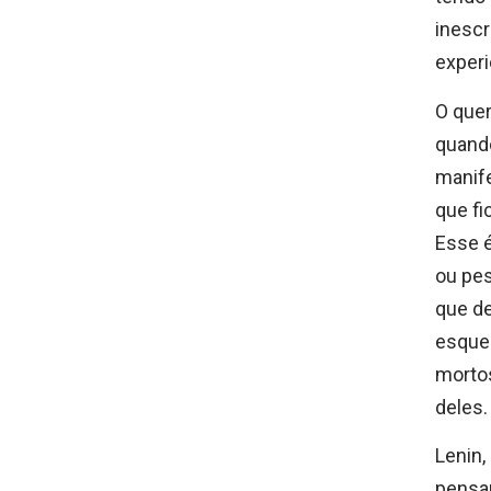
inescr
exper
O quer
quand
manife
que fi
Esse é
ou pes
que de
esquer
mortos
deles.
Lenin,
pensa