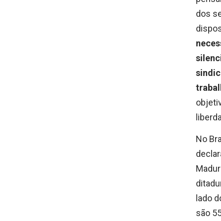
dos se
dispos
neces
silenc
sindic
traba
objeti
liberd
No Bra
decla
Maduro
ditadu
lado d
são 5