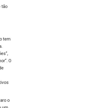
 tão
ão tem
a.
ões”,
or”. O
de
tivos
aro o
m um