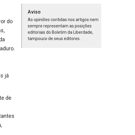
Aviso
As opiniões contidas nos artigos nem
vor do
sempre representam as posições
s,
editoriais do Boletim da Liberdade,
da
tampouco de seus editores.
aduro.
s já
te de
tantes
,