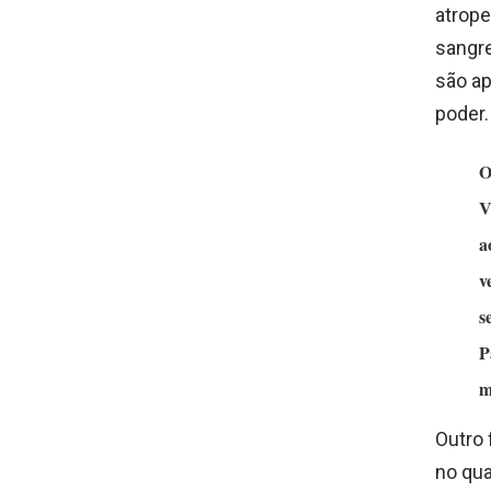
atrope
sangre
são a
poder.
O
V
a
v
s
P
m
Outro 
no qua