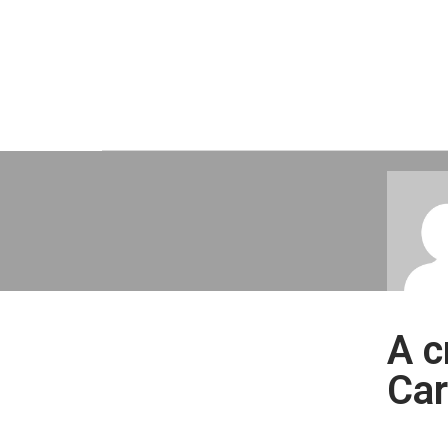
A c
Car