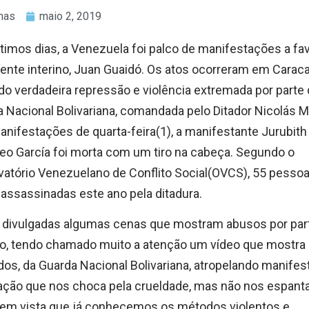
nas
maio 2, 2019
timos dias, a Venezuela foi palco de manifestações a fa
ente interino, Juan Guaidó. Os atos ocorreram em Caraca
o verdadeira repressão e violência extremada por parte 
 Nacional Bolivariana, comandada pelo Ditador Nicolás M
nifestações de quarta-feira(1), a manifestante Jurubith
o García foi morta com um tiro na cabeça. Segundo o
atório Venezuelano de Conflito Social(OVCS), 55 pessoa
assassinadas este ano pela ditadura.
 divulgadas algumas cenas que mostram abusos por par
o, tendo chamado muito a atenção um vídeo que mostra
dos, da Guarda Nacional Bolivariana, atropelando manifes
ação que nos choca pela crueldade, mas não nos espanta
 em vista que já conhecemos os métodos violentos e