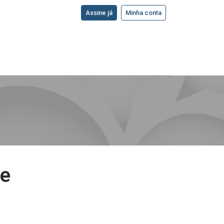
Assine já
Minha conta
de