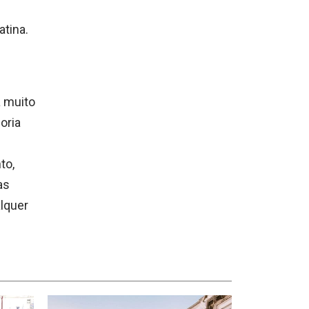
atina.
á muito
oria
to,
as
alquer