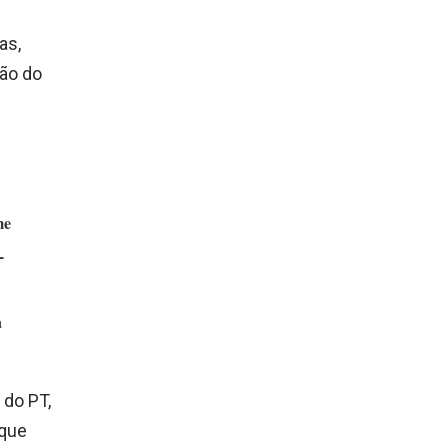
as,
ão do
me
-
a
 do PT,
 que