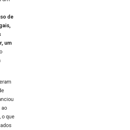
aso de
gais,
s
ar, um
co
a
zeram
de
anciou
 ao
, o que
dados