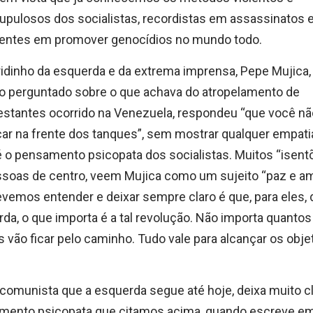
upulosos dos socialistas, recordistas em assassinatos e
ientes em promover genocídios no mundo todo.
idinho da esquerda e da extrema imprensa, Pepe Mujica,
o perguntado sobre o que achava do atropelamento de
stantes ocorrido na Venezuela, respondeu “que você n
car na frente dos tanques”, sem mostrar qualquer empati
 o pensamento psicopata dos socialistas. Muitos “isent
soas de centro, veem Mujica como um sujeito “paz e am
vemos entender e deixar sempre claro é que, para eles, 
da, o que importa é a tal revolução. Não importa quantos
 vão ficar pelo caminho. Tudo vale para alcançar os obje
 comunista que a esquerda segue até hoje, deixa muito cl
mento psicopata que citamos acima, quando escreve e