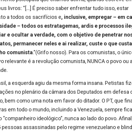
us livros: “[…] É preciso saber enfrentar tudo isso, estar
to a todos os sacrifícios e
, inclusive, empregar – em c
sidade – todos os estratagemas, ardis e processos ile
iar e ocultar a verdade, com o objetivo de penetrar no
atos, permanecer neles e ai realizar, custe o que cust
lho comunista
.”(Grifo nosso). Para os comunistas, o úni
vo relevante é a revolução comunista, NUNCA o povo ou 
ade.
sil, a esquerda agiu da mesma forma insana. Petistas fi
rações no plenário da câmara dos Deputados em defesa 
, bem como uma nota em favor do ditador. O PT, que fin
ras em todo o mundo, incluindo a Venezuela, sempre fica
o “companheiro ideológico”, nunca ao lado do povo. Afinal
5 pessoas assassinadas pelo regime venezuelano e blin