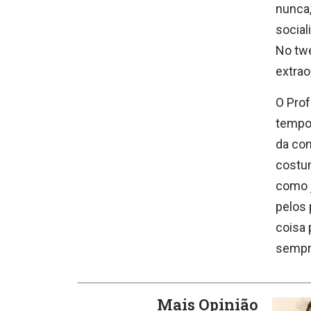
nunca,
social
No twe
extrao
O Prof
tempo,
da con
costum
como j
pelos 
coisa 
sempre
Mais Opinião