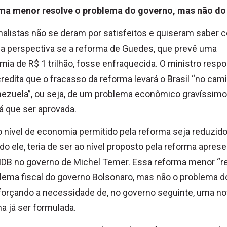
ma menor resolve o problema do governo, mas não do
nalistas não se deram por satisfeitos e quiseram saber
a a perspectiva se a reforma de Guedes, que prevê uma
ia de R$ 1 trilhão, fosse enfraquecida. O ministro resp
redita que o fracasso da reforma levará o Brasil “no cam
ezuela”, ou seja, de um problema econômico gravíssimo
rá que ser aprovada.
 nível de economia permitido pela reforma seja reduzido
o ele, teria de ser ao nível proposto pela reforma apres
MDB no governo de Michel Temer. Essa reforma menor “r
lema fiscal do governo Bolsonaro, mas não o problema d
 forçando a necessidade de, no governo seguinte, uma n
a já ser formulada.