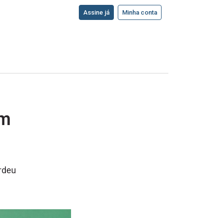
Assine já
Minha conta
em
erdeu