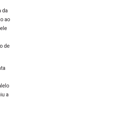
 da
o ao
 ele
o de
nta
lelo
iu a