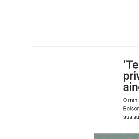
‘T
pr
ain
O mini
Bolson
sua a