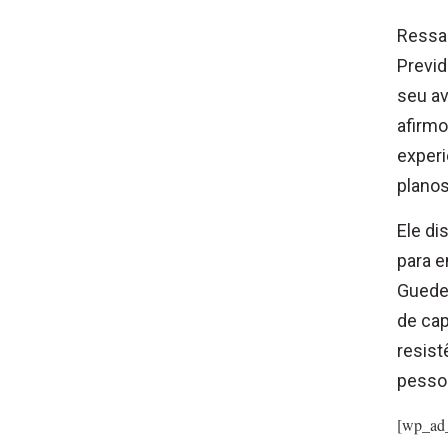
Ressa
Previ
seu av
afirmo
experi
planos
Ele di
para e
Guede
de cap
resist
pessoa
[wp_ad