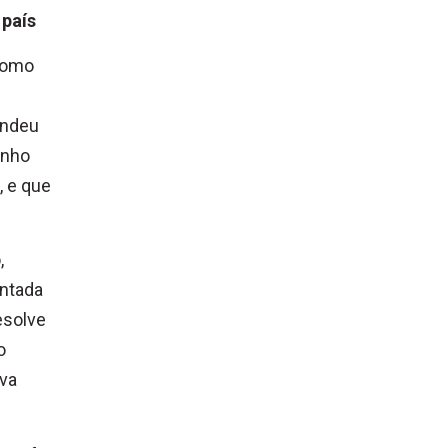
 país
 como
ondeu
inho
, e que
,
entada
esolve
o
ova