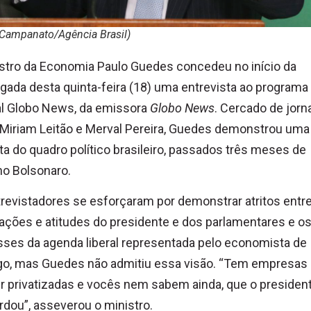
 Campanato/Agência Brasil)
stro da Economia Paulo Guedes concedeu no início da
ada desta quinta-feira (18) uma entrevista ao programa
al Globo News, da emissora
Globo News
. Cercado de jorn
iriam Leitão e Merval Pereira, Guedes demonstrou uma 
ta do quadro político brasileiro, passados três meses de
o Bolsonaro.
revistadores se esforçaram por demonstrar atritos entr
ações e atitudes do presidente e dos parlamentares e o
sses da agenda liberal representada pelo economista de
go, mas Guedes não admitiu essa visão. “Tem empresas
r privatizadas e vocês nem sabem ainda, que o president
dou”, asseverou o ministro.