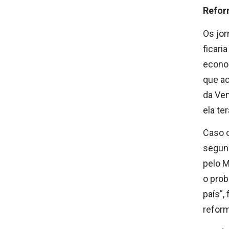
Refor
Os jor
ficari
econom
que ac
da Ven
ela te
Caso o
segund
pelo 
o prob
país”,
reform