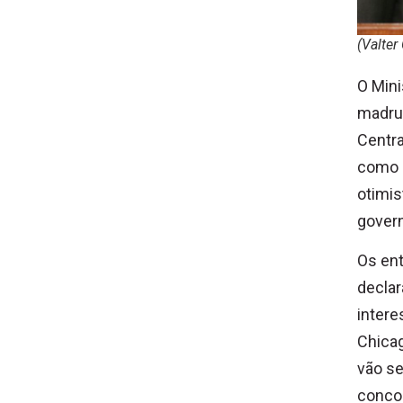
(Valter
O Mini
madrug
Centr
como M
otimis
govern
Os ent
declar
intere
Chica
vão se
concor