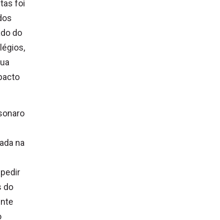
as foi
dos
ado do
légios,
sua
 pacto
lsonaro
dada na
 pedir
s do
ente
o