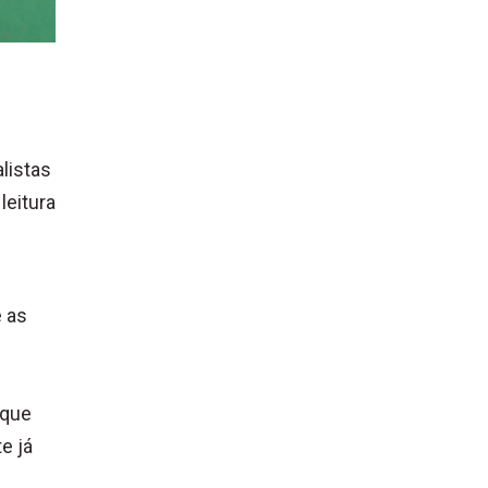
alistas
leitura
e as
s
 que
e já