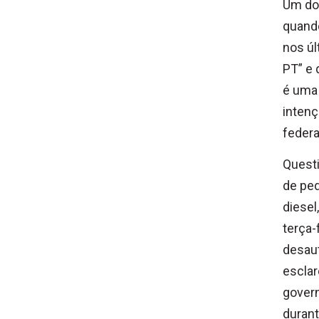
Um do
quand
nos úl
PT” e 
é uma 
intenç
federa
Questi
de ped
diesel
terça-
desaut
esclar
govern
durant