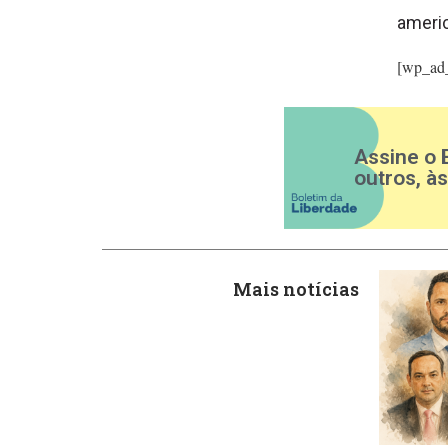
americ
[wp_ad
Assine o 
outros, à
Mais notícias