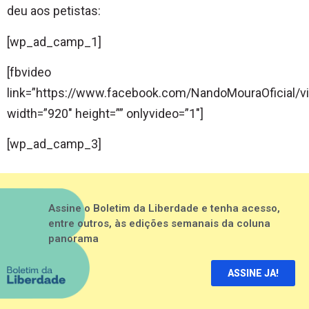
deu aos petistas:
[wp_ad_camp_1]
[fbvideo
link=”https://www.facebook.com/NandoMouraOficial/
width=”920″ height=”” onlyvideo=”1″]
[wp_ad_camp_3]
Assine o Boletim da Liberdade e tenha acesso,
entre outros, às edições semanais da coluna
panorama
ASSINE JA!