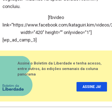
concluiu.
[fbvideo
link=”https://www.facebook.com/kataguiri.kim/video
width=”420″ height=”” onlyvideo=”1″]
[wp_ad_camp_3]
Assine o Boletim da Liberdade e tenha acesso,
entre outros, às edições semanais da coluna
panorama
ASSINE JA!