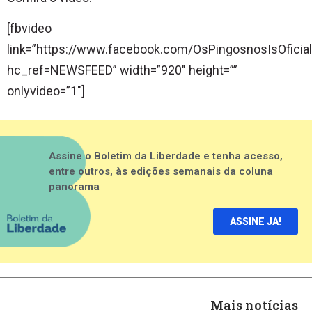
[fbvideo
link=”https://www.facebook.com/OsPingosnosIsOfici
hc_ref=NEWSFEED” width=”920″ height=””
onlyvideo=”1″]
Assine o Boletim da Liberdade e tenha acesso,
entre outros, às edições semanais da coluna
panorama
ASSINE JA!
Mais notícias