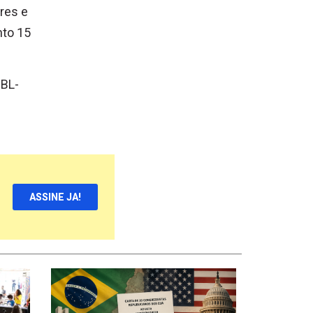
res e
nto 15
MBL-
ASSINE JA!