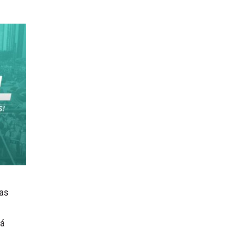
oas
já