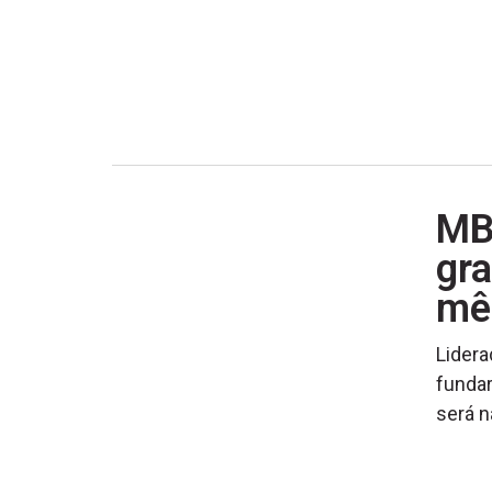
MB
gra
mês
Lider
fundar
será n