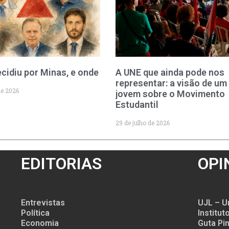
cidiu por Minas, e onde
A UNE que ainda pode nos
representar: a visão de um
de 2026
jovem sobre o Movimento
Estudantil
29 de julho de 2026
EDITORIAS
OPI
Entrevistas
UJL – U
Política
Institu
Economia
Guta Pin