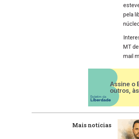
esteve
pela l
núcleo
Intere
MT dev
mail
m
Assine o 
outros, à
Mais notícias