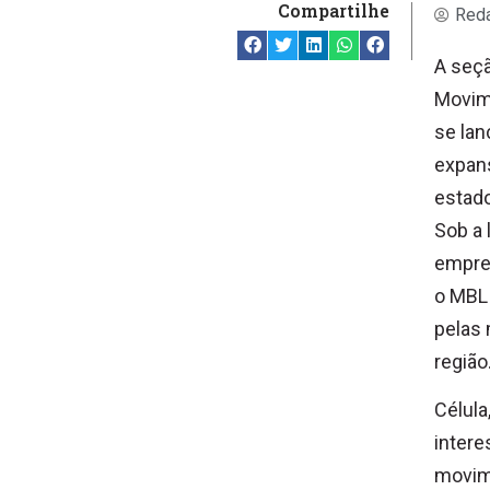
Compartilhe
Reda
A seç
Movime
se lan
expans
estad
Sob a 
empre
o MBL 
pelas 
região
Célula
intere
movime