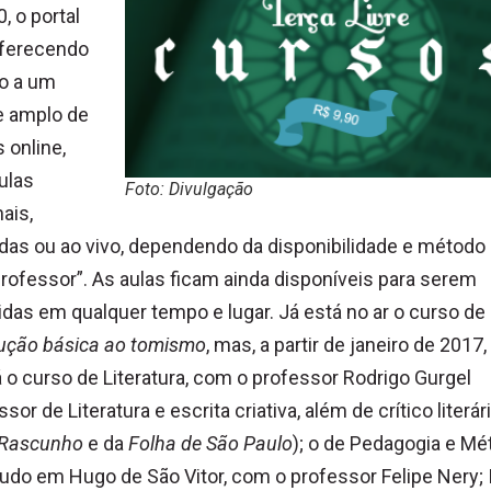
0, o portal
oferecendo
o a um
e amplo de
 online,
ulas
Foto: Divulgação
ais,
das ou ao vivo, dependendo da disponibilidade e método
rofessor”. As aulas ficam ainda disponíveis para serem
idas em qualquer tempo e lugar. Já está no ar o curso de
dução básica ao tomismo
, mas, a partir de janeiro de 2017,
 o curso de Literatura, com o professor Rodrigo Gurgel
ssor de Literatura e escrita criativa, além de crítico literár
Rascunho
e da
Folha de São Paulo
); o de Pedagogia e M
udo em Hugo de São Vitor, com o professor Felipe Nery; 