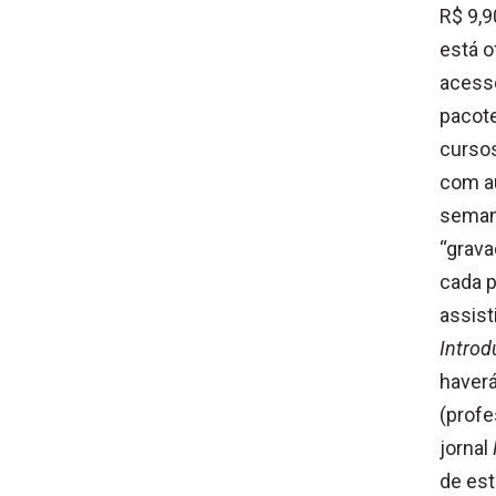
R$ 9,9
está 
acess
pacot
cursos
com a
seman
“grava
cada p
assist
Intro
haverá
(profe
jornal
de est