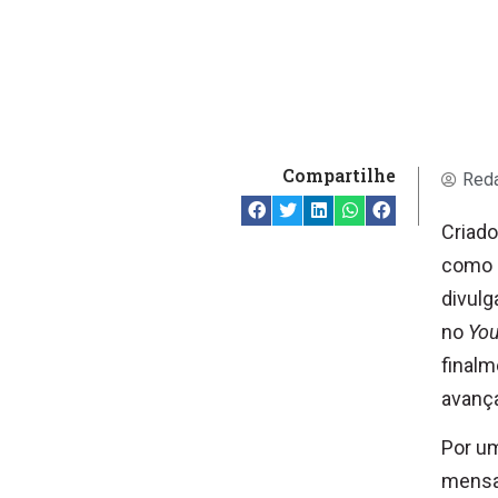
Compartilhe
Reda
Criado
como Í
divul
no
Yo
finalm
avança
Por u
mensa