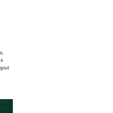
o,
 à
ngout
a