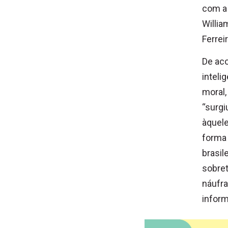
com a 
Willia
Ferreir
De aco
inteli
moral,
“surgi
àquel
forma 
brasil
sobret
náufra
infor