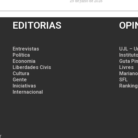
29 de julho de 2026
EDITORIAS
OPI
Entrevistas
UJL – U
Política
Institu
Economia
Guta Pin
Liberdades Civis
Livres
Cultura
Mariano
Gente
SFL
Iniciativas
Ranking
Internacional
r