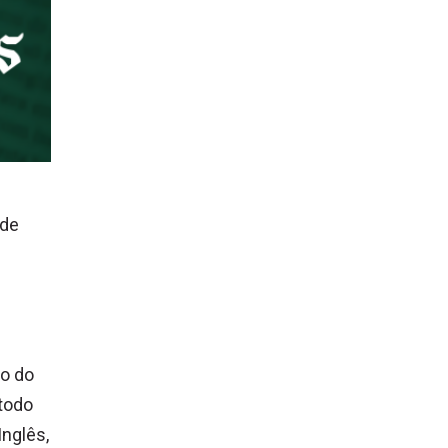
 de
io do
étodo
Inglês,