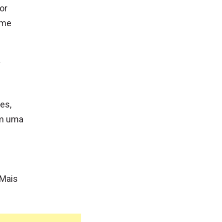
or
rme
a
m
s
es,
em uma
 Mais