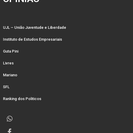
UJL – União Juventude e Liberdade
Instituto de Estudos Empresariais
Guta Pini
Livres
Mariano
SFL
Ranking dos Politicos