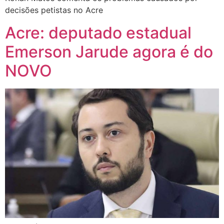
decisões petistas no Acre
Acre: deputado estadual
Emerson Jarude agora é do
NOVO