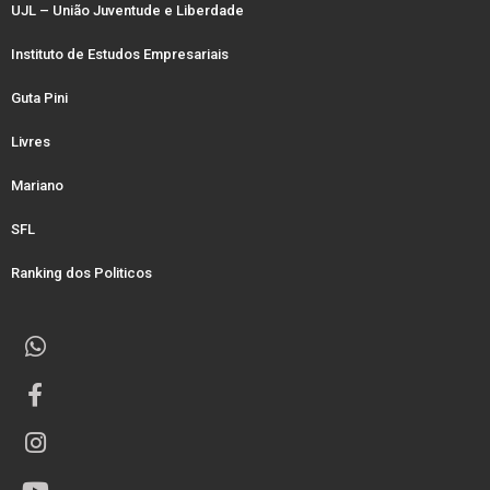
UJL – União Juventude e Liberdade
Instituto de Estudos Empresariais
Guta Pini
Livres
Mariano
SFL
Ranking dos Politicos