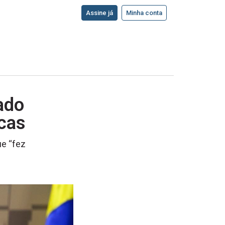
Assine já
Minha conta
ado
icas
ue “fez