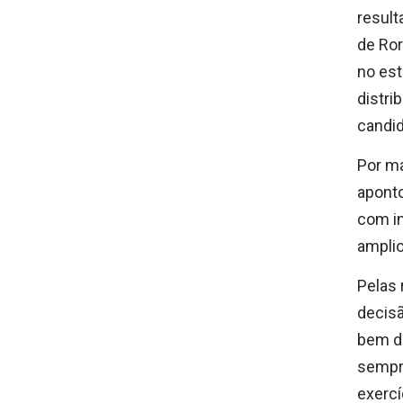
result
de Ror
no est
distri
candid
Por ma
aponto
com in
amplio
Pelas 
decisã
bem d
sempre
exercí