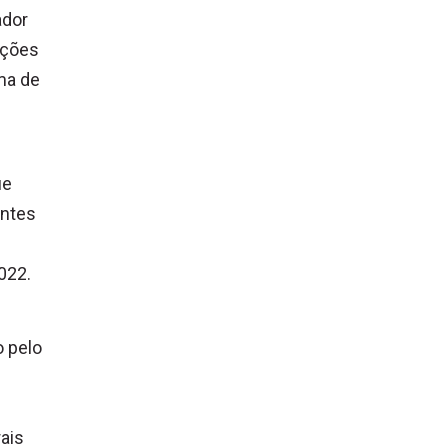
ador
ições
ma de
ue
entes
022.
o pelo
rais