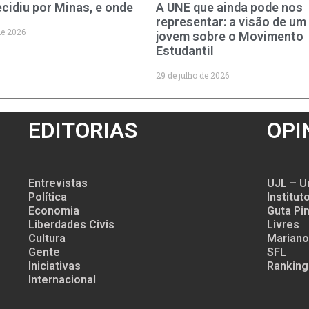
cidiu por Minas, e onde
A UNE que ainda pode nos
representar: a visão de um
de 2026
jovem sobre o Movimento
Estudantil
29 de julho de 2026
EDITORIAS
OPI
Entrevistas
UJL – U
Política
Institu
Economia
Guta Pin
Liberdades Civis
Livres
Cultura
Mariano
Gente
SFL
Iniciativas
Ranking
Internacional