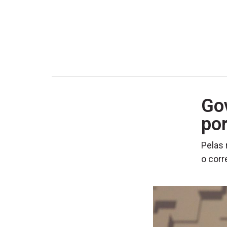
Go
por
Pelas 
o corr