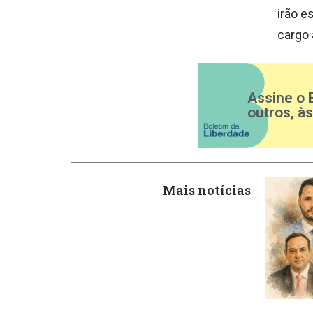
irão e
cargo 
Assine o 
outros, à
Mais notícias