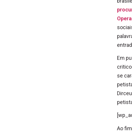
brasil
procu
Opera
sociai
palavr
entrad
Em pub
critic
se car
petist
Dirce
petist
[wp_a
Ao fim