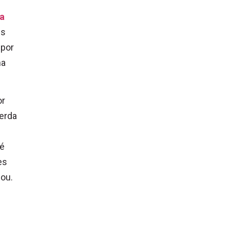
da
es
 por
ha
or
uerda
Zé
es
zou.