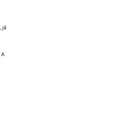
 já
 A