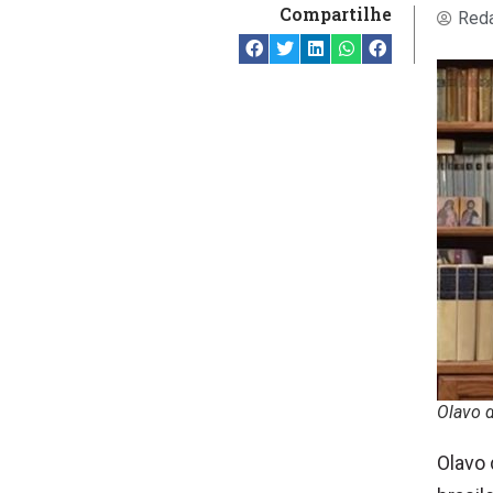
Compartilhe
Reda
Olavo d
Olavo 