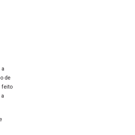
 a
po de
 feito
 a
e