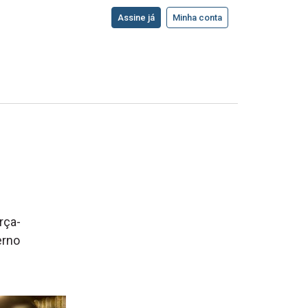
Assine já
Minha conta
e
rça-
erno