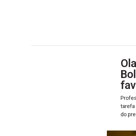
Ol
Bol
fav
Profes
tarefa
do pre