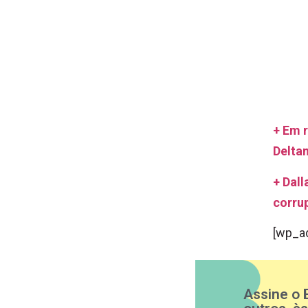
+ Em 
Deltan
+ Dall
corru
[wp_a
Assine o 