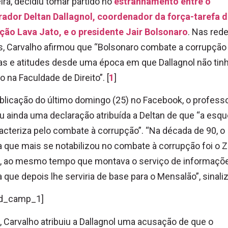
eira, decidiu tomar partido no
estranhamento entre o
rador Deltan Dallagnol, coordenador da força-tarefa 
ção Lava Jato, e o presidente Jair Bolsonaro
. Nas red
s, Carvalho afirmou que “Bolsonaro combate a corrupção
as e atitudes desde uma época em que Dallagnol não tin
o na Faculdade de Direito”. [
1
]
licação do último domingo (25) no Facebook, o profess
ou ainda uma declaração atribuída a Deltan de que “a esq
acteriza pelo combate à corrupção”. “Na década de 90, o
a que mais se notabilizou no combate à corrupção foi o 
u, ao mesmo tempo que montava o serviço de informaçõ
a que depois lhe serviria de base para o Mensalão”, sinali
d_camp_1]
, Carvalho atribuiu a Dallagnol uma acusação de que o