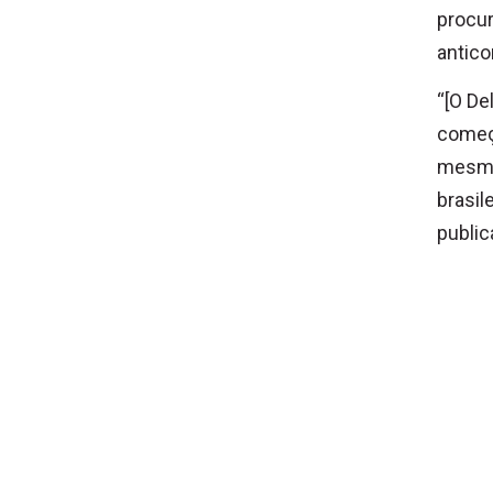
procur
antico
“[O De
começo
mesma 
brasil
public