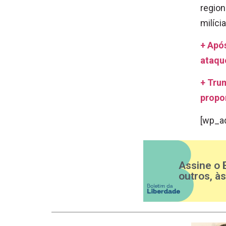
region
milíci
+ Apó
ataqu
+ Tru
propo
[wp_a
Assine o 
outros, à