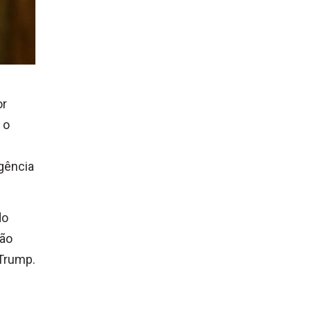
or
 o
gência
do
tão
 Trump.