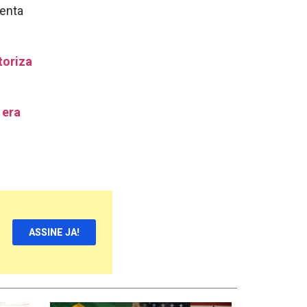
tenta
toriza
 era
ASSINE JA!