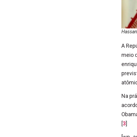
Hassan 
A Repú
meio d
enriqu
previs
atômic
Na prá
acordo
Obama,
[
3
]
[wp_a