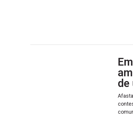
Em 
am
de 
Afasta
contes
comun