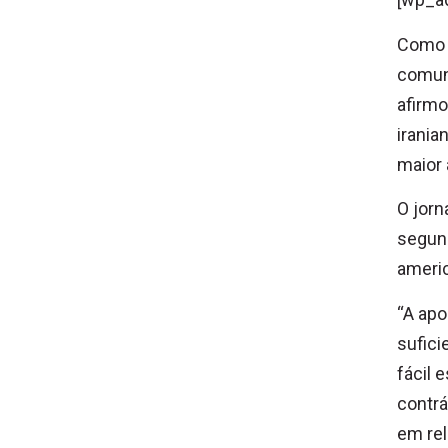
Como a
comuni
afirm
irania
maior 
O jorn
segund
ameri
“A apo
sufici
fácil 
contrá
em rel