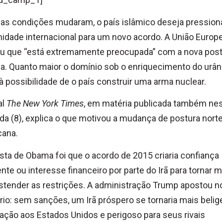
s condições mudaram, o país islâmico deseja pressiona
dade internacional para um novo acordo. A União Europe
ou que “está extremamente preocupada” com a nova pos
na. Quanto maior o domínio sob o enriquecimento do urâni
à possibilidade de o país construir uma arma nuclear.
al
The New York Times
, em matéria publicada também ne
a (8), explica o que motivou a mudança de postura norte
cana.
sta de Obama foi que o acordo de 2015 criaria confiança
ente ou interesse financeiro por parte do Irã para tornar m
estender as restrições. A administração Trump apostou n
rio: sem sanções, um Irã próspero se tornaria mais belig
ação aos Estados Unidos e perigoso para seus rivais