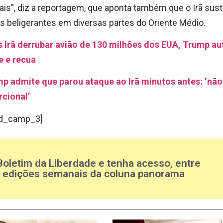
ais”, diz a reportagem, que aponta também que o Irã sus
as beligerantes em diversas partes do Oriente Médio.
s Irã derrubar avião de 130 milhões dos EUA, Trump au
e e recua
mp admite que parou ataque ao Irã minutos antes: ‘não
rcional’
d_camp_3]
Boletim da Liberdade e tenha acesso, entre
s edições semanais da coluna panorama