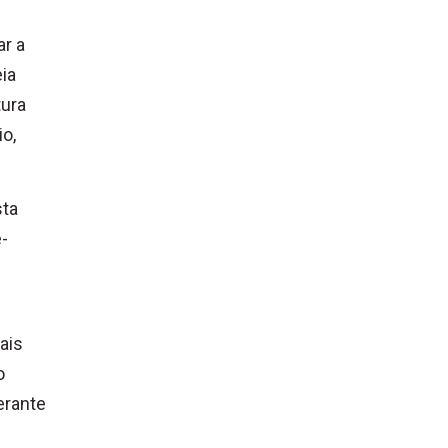
r a
ia
tura
o,
sta
-
ais
o
erante