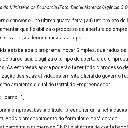
a do Ministério da Economia (Foto: Daniel Marenco/Agência O G
rno sancionou na última quarta-feira (24) um projeto de l
mentar que flexibiliza o processo de abertura de empr
r inovador, as denominadas startups.
da estabelece o programa Inovar Simples, que reduz os
 de burocracia e agiliza o tempo de abertura de empres
ps. As empresas agora poderão fazer todo o processo d
ização das suas atividades em site oficial do governo fed
mo ambiente digital do Portal do Empreendedor.
d_camp_1]
brir a empresa, basta o titular preencher uma ficha cadast
et. Após o preenchimento do formulário, será gerado
ticamente o número de CNPJ e abertura de conta bancá