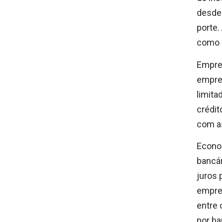
desde
porte.
como 
Empre
empres
limita
crédit
com a
Econom
bancár
juros 
empres
entre 
por ba