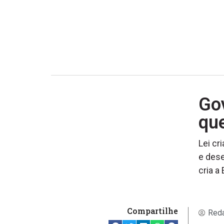
Gov
que
Lei cr
e des
cria a
Compartilhe
Reda