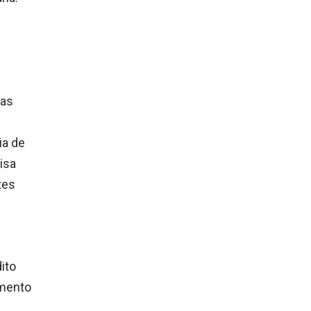
sas
ia de
isa
tes
ito
amento