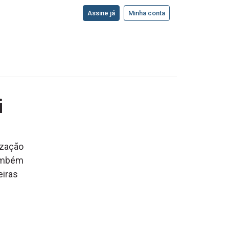
Assine já
Minha conta
i
s
ização
também
eiras