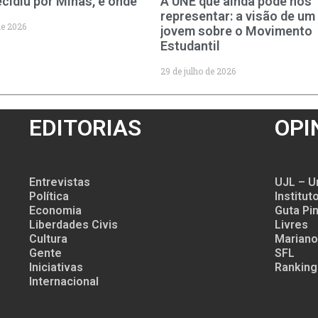
cidiu por Minas, e onde
A UNE que ainda pode nos
representar: a visão de um
de 2026
jovem sobre o Movimento
Estudantil
29 de julho de 2026
EDITORIAS
OPI
Entrevistas
UJL – U
Política
Institu
Economia
Guta Pin
Liberdades Civis
Livres
Cultura
Mariano
Gente
SFL
Iniciativas
Ranking
Internacional