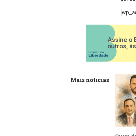
[wp_a
Assine o 
outros, à
Mais notícias