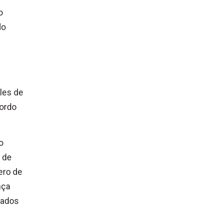
o
do
les de
cordo
o
 de
ero de
nça
tados