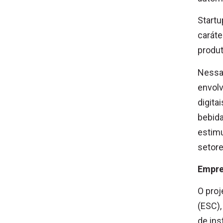
Startu
caráte
produt
Nessa 
envolv
digita
bebida
estim
setore
Empre
O proj
(ESC),
de in