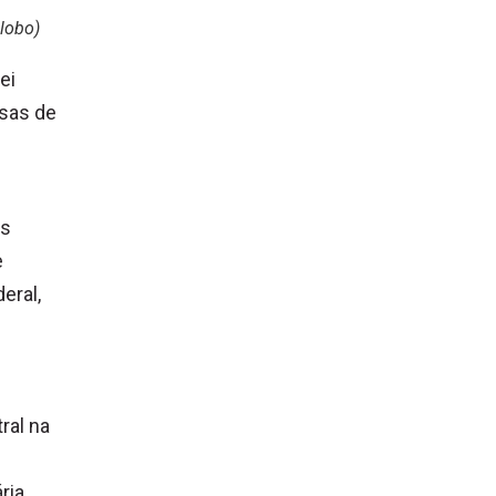
lobo)
ei
esas de
as
e
eral,
ral na
ria.