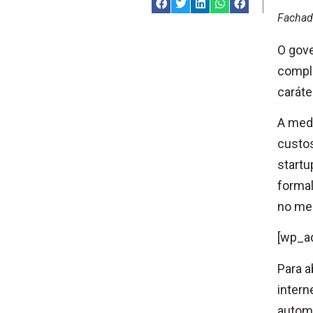
Fachad
O gove
comple
caráte
A medi
custos
startu
formal
no mes
[wp_a
Para a
intern
automa