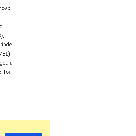
novo
do
),
rdade
MBL).
gou a
, foi