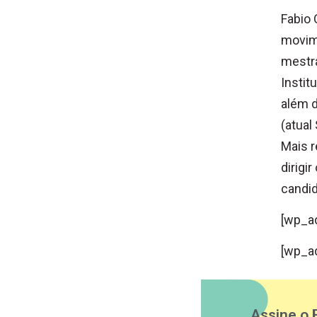
Fabio
movime
mestra
Instit
além d
(atual
Mais r
dirigi
candid
[wp_a
[wp_a
Assine o 