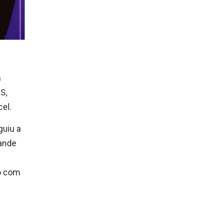
m
S,
el.
guiu a
rande
ho com