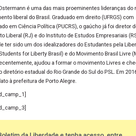
 Ostermann é uma das mais proeminentes lideranças do 
nto liberal do Brasil. Graduado em direito (UFRGS) com
do em Ciência Política (PUCRS), o gaúcho já foi diretor 
uto Liberal (RJ) e do Instituto de Estudos Empresariais (RS
e ter sido um dos idealizadores do Estudantes pela Libe
 Students for Liberty Brasil) e do Movimento Brasil Livre (
ecentemente, ajudou a formar o movimento Livres e che
r o diretório estadual do Rio Grande do Sul do PSL. Em 2016
ato à prefeitura de Porto Alegre.
d_camp_1]
d_camp_3]
Boletim da Liberdade e tenha acesso, entre