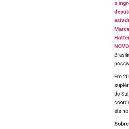
o ing
deput
estad
Marce
Hatte
NOVO
Brasíl
possi
Em 201
suplên
do Sul
coorde
ele no
Sobre