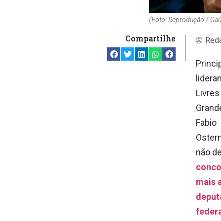
(Foto: Reprodução / Ga
Compartilhe
Reda
Princi
lidera
Livres
Grande
Fabio
Oster
não d
conco
mais 
deput
feder