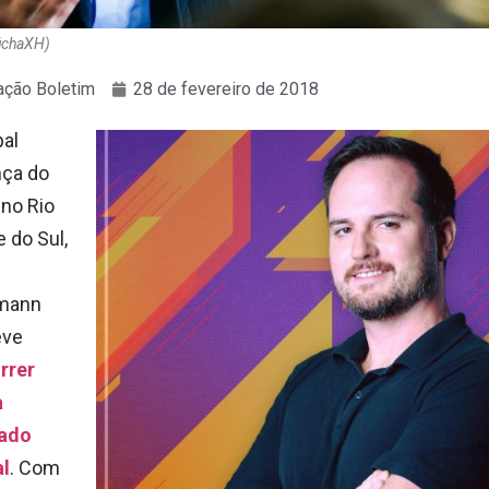
úchaXH)
ção Boletim
28 de fevereiro de 2018
pal
nça do
 no Rio
 do Sul,
mann
eve
rrer
a
ado
al
. Com