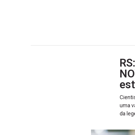
RS
NO
es
Cienti
uma va
da leg