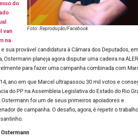
resso do
ado
ual
Foto: Reprodução/Facebook
l van
m na
e sua provável candidatura à Câmara dos Deputados, e
ia, Ostermann planeja agora disputar uma cadeira na ALER
velmente para fazer uma campanha combinada com Marc
4, ano em que Marcel ultrapassou 30 mil votos e conse
cia do PP na Assembleia Legislativa do Estado do Rio G
, Ostermann foi um de seus primeiros apoiadores e
nador de campanha. O desafio, agora, é repetir o trabal
 santinho.
 Ostermann