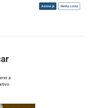
Assine já
Minha conta
çar
rrer a
etivo