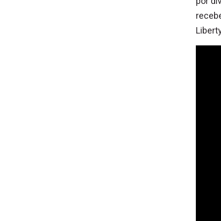
por di
recebe
Libert