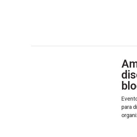
Am
dis
bl
Evento
para d
organi