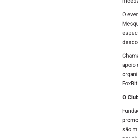
moedas
O even
Mesqui
especu
desdob
Chama
apoio 
organi
FoxBit
O Clu
Fundad
promov
são ma