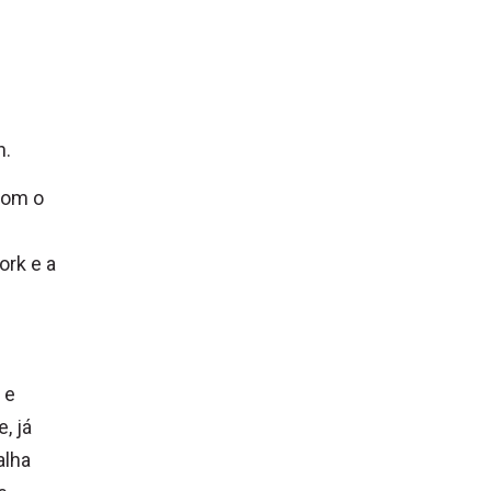
n.
com o
ork e a
 e
, já
alha