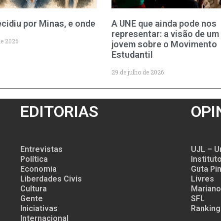
cidiu por Minas, e onde
A UNE que ainda pode nos
representar: a visão de um
de 2026
jovem sobre o Movimento
Estudantil
29 de julho de 2026
EDITORIAS
OPI
Entrevistas
UJL – U
Política
Institu
Economia
Guta Pin
Liberdades Civis
Livres
Cultura
Mariano
Gente
SFL
Iniciativas
Ranking
Internacional