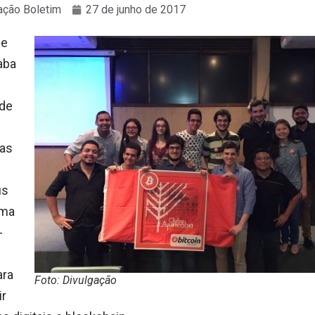
ção Boletim
27 de junho de 2017
be
aba
 de
as
us
ima
-
ara
Foto: Divulgação
ir