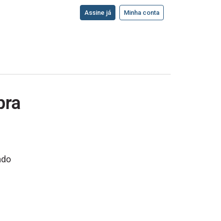
Assine já
Minha conta
pra
ado