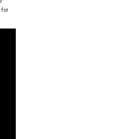
e
 for