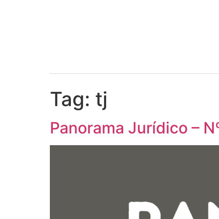
Tag:
tj
Panorama Jurídico – N